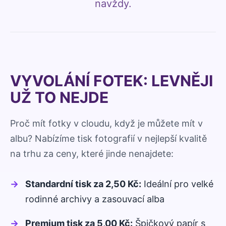
navždy.
Fotoknihy a dárky pro školy
Ostatní
Hrnky, magnety, trička…
R
Rady a kontakty
VYVOLÁNÍ FOTEK: LEVNĚJI
UŽ TO NEJDE
Proč mít fotky v cloudu, když je můžete mít v
albu? Nabízíme tisk fotografií v nejlepší kvalitě
na trhu za ceny, které jinde nenajdete:
Standardní tisk za 2,50 Kč:
Ideální pro velké
rodinné archivy a zasouvací alba
Premium tisk za 5,00 Kč:
Špičkový papír s