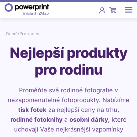
Akce
Domů
/
Pro rodinu
Nejlepší produkty
Fotoknihy
Pevná vazba, sešity, poukazy
pro rodinu
Fotokalendáře
Nástěnné, stolní i roční
Proměňte své rodinné fotografie v
Fotky
nezapomenutelné fotoprodukty. Nabízíme
Tisk fotografií od 2,90 Kč
tisk fotek
za nejlepší ceny na trhu,
F
Fotoobrazy
rodinné fotoknihy
a
osobní dárky,
které
uchovají Vaše nejkrásnější vzpomínky
Školy