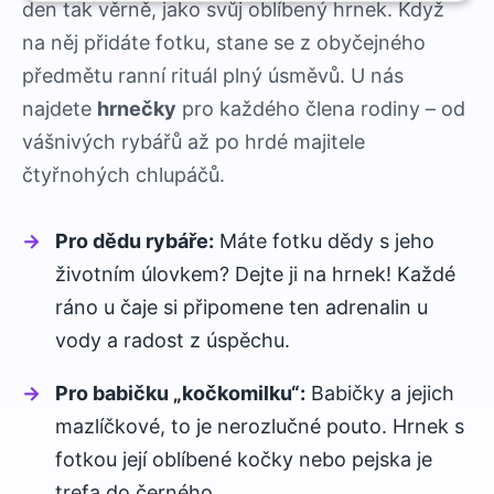
Nezbytně
Výkonové
Soubory
den tak věrně, jako svůj oblíbený hrnek. Když
nutné
soubory
cílení
soubory
na něj přidáte fotku, stane se z obyčejného
předmětu ranní rituál plný úsměvů. U nás
najdete
hrnečky
pro každého člena rodiny – od
Funkční soubory
Nezařazené
vášnivých rybářů až po hrdé majitele
soubory
čtyřnohých chlupáčů.
Pro dědu rybáře:
Máte fotku dědy s jeho
životním úlovkem? Dejte ji na hrnek! Každé
ráno u čaje si připomene ten adrenalin u
vody a radost z úspěchu.
Pro babičku „kočkomilku“:
Babičky a jejich
mazlíčkové, to je nerozlučné pouto. Hrnek s
fotkou její oblíbené kočky nebo pejska je
trefa do černého.