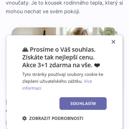
vnoučaty. Je to kousek rodinného tepla, který si
mohou nechat ve svém pokoji.
×
🙏 Prosíme o Váš souhlas.
Získáte tak nejlepší cenu.
Akce 3+1 zdarma na vše. ❤️
Tyto stránky používají soubory cookie ke
zlepšení uživatelského zážitku.
Více
informací
Fotohrnek: Ten nejvděčnější
SOUHLASÍM
dárek, který nezůstane v polici
ZOBRAZIT PODROBNOSTI
Existuje jen málo věcí, které používáme každý