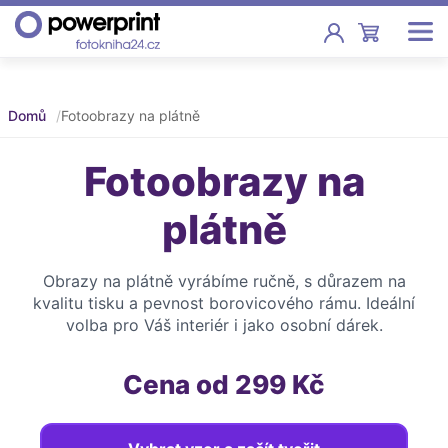
Akce
Domů
Fotoobrazy na plátně
Fotoknihy
Fotoobrazy na
Pevná vazba, sešity, poukazy
plátně
Fotokalendáře
Nástěnné, stolní i roční
Obrazy na plátně vyrábíme ručně, s důrazem na
Fotky
kvalitu tisku a pevnost borovicového rámu. Ideální
Tisk fotografií od 2,90 Kč
volba pro Váš interiér i jako osobní dárek.
F
Fotoobrazy
Cena od 299 Kč
Školy