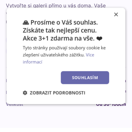
Vytvořte si galerii přímo u vás doma. Vaše
×
vzpomínky tiskneme na jemné lněné plátno, které
🙏 Prosíme o Váš souhlas.
ručně vypínáme na masivní borovicový rám.
Získáte tak nejlepší cenu.
Akce 3+1 zdarma na vše. ❤️
✓
Syté barvy
✓
Lněné plátno
Tyto stránky používají soubory cookie ke
✓
Masivní dřevo
zlepšení uživatelského zážitku.
Více
informací
SOUHLASÍM
Formáty
Čtverec, Výška, Šířka
Plátno
Lněné 375 g/m²
ZOBRAZIT PODROBNOSTI
Velikost
Od 30-100cm
Nezbytně
Výkonové
Soubory
nutné
soubory
cílení
soubory