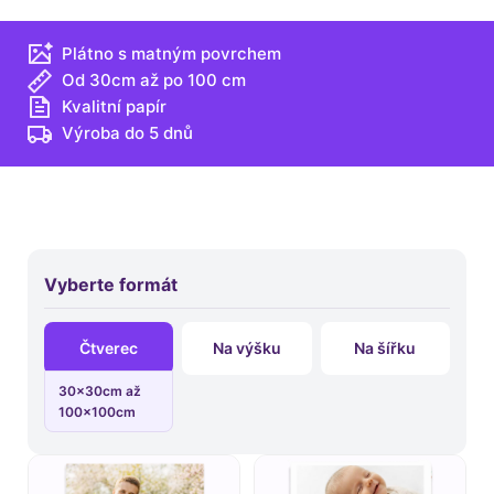
Plátno s matným povrchem
Od 30cm až po 100 cm
Kvalitní papír
Výroba do 5 dnů
Vyberte formát
Čtverec
Na výšku
Na šířku
30x30cm až
100x100cm