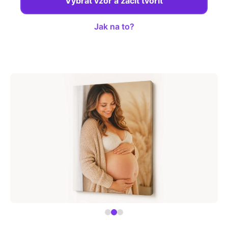
Vybrat vzor a začít tvořit
Fotoknihy a dárky pro školy
Ostatní
Jak na to?
Hrnky, magnety, trička…
R
Rady a kontakty