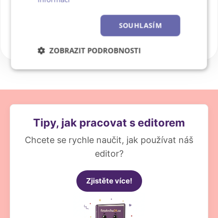
nyní.
SOUHLASÍM
ZOBRAZIT PODROBNOSTI
Nezbytně
Výkonové
Soubory
nutné
soubory
cílení
soubory
Tipy, jak pracovat s editorem
Funkční soubory
Nezařazené
soubory
Chcete se rychle naučit, jak používat náš
editor?
Zjistěte více!