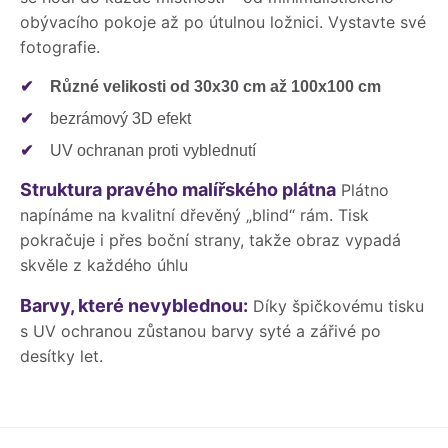
obývacího pokoje až po útulnou ložnici. Vystavte své
fotografie.
✔
Různé velikosti od 30x30 cm až 100x100 cm
✔
bezrámový 3D efekt
✔
UV ochranan proti vyblednutí
Struktura pravého malířského plátna
Plátno
napínáme na kvalitní dřevěný „blind“ rám. Tisk
pokračuje i přes boční strany, takže obraz vypadá
skvěle z každého úhlu
Barvy, které nevyblednou:
Díky špičkovému tisku
s UV ochranou zůstanou barvy syté a zářivé po
desítky let.