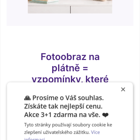
Fotoobraz na
plátně =
vzpomínky, které
×
nezmizí
🙏 Prosíme o Váš souhlas.
Získáte tak nejlepší cenu.
Vzpomínky v dlaních, ne v
Akce 3+1 zdarma na vše. ❤️
mobilu. Pevná vazba s
Tyto stránky používají soubory cookie ke
okénkem pro váš jedinečnou
zlepšení uživatelského zážitku.
Více
fotku.
Vytvořte si fotoknihu
informací