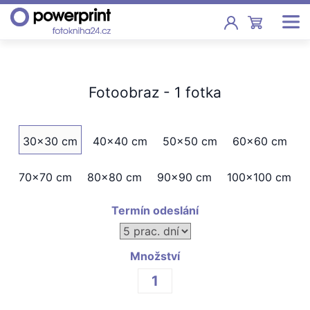
Akce
Fotoobraz - 1 fotka
Fotoknihy
Pevná vazba, sešity, poukazy
30x30 cm
40x40 cm
50x50 cm
60x60 cm
Fotokalendáře
Nástěnné, stolní i roční
70x70 cm
80x80 cm
90x90 cm
100x100 cm
Fotky
Termín odeslání
Tisk fotografií od 2,90 Kč
F
Fotoobrazy
Množství
Školy