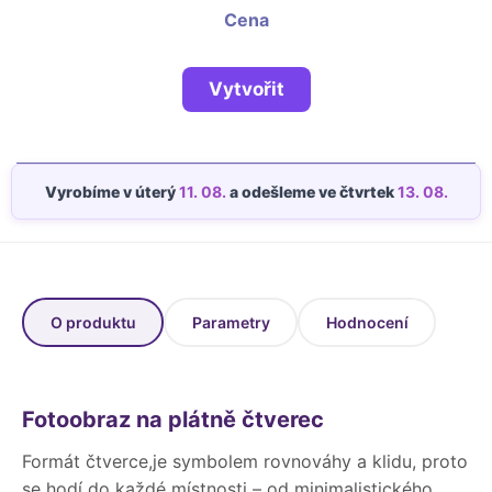
Fotoknihy a dárky pro školy
Cena
Ostatní
Hrnky, magnety, trička…
Vytvořit
R
Rady a kontakty
Vyrobíme v úterý
11. 08.
a odešleme ve čtvrtek
13. 08.
O produktu
Parametry
Hodnocení
Fotoobraz na plátně čtverec
Formát čtverce,je symbolem rovnováhy a klidu, proto
se hodí do každé místnosti – od minimalistického