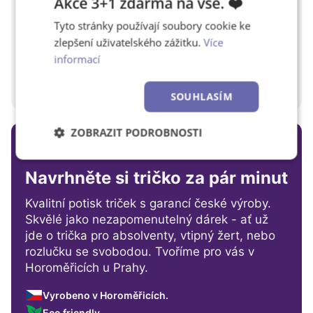
Akce 3+1 zdarma na vše. ❤️
Tyto stránky používají soubory cookie ke
zlepšení uživatelského zážitku.
Více
informací
SOUHLASÍM
ZOBRAZIT PODROBNOSTI
VÁŠ OSOBNÍ STYL
Nezbytně
Výkonové
Soubory
nutné
soubory
cílení
Navrhněte si tričko za pár minut
soubory
Kvalitní potisk triček s garancí české výroby.
Skvělé jako nezapomenutelný dárek - ať už
jde o trička pro absolventy, vtipný žert, nebo
Funkční soubory
Nezařazené
soubory
rozlučku se svobodou. Tvoříme pro vás v
Horoměřicích u Prahy.
Vyrobeno v Horoměřicích.
Eco friendly