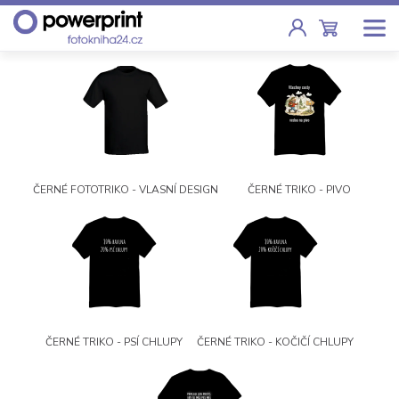
Akce
Fotoknihy
Pevná vazba, sešity, poukazy
ČERNÉ FOTOTRIKO - VLASNÍ DESIGN
ČERNÉ TRIKO - PIVO
Fotokalendáře
Nástěnné, stolní i roční
Fotky
Tisk fotografií od 2,90 Kč
F
Fotoobrazy
ČERNÉ TRIKO - PSÍ CHLUPY
ČERNÉ TRIKO - KOČIČÍ CHLUPY
Školy
Fotoknihy a dárky pro školy