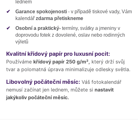
lednem
✔
Garance spokojenosti
- v případě tiskové vady, Vám
kalendář
zdarma přetiskneme
✔
Osobní a praktický-
termíny, svátky a jmeniny v
doprovodu fotek z dovolené, oslav nebo rodinných
výletů
Kvalitní křídový papír pro luxusní pocit:
Používáme
křídový papír 250 g/m²,
který drží svůj
tvar a polomatná úprava minimalizuje odlesky světla.
Libovolný počáteční měsíc:
Váš fotokalendář
nemusí začínat jen lednem, můžete si
nastavit
jakýkoliv počáteční měsíc.