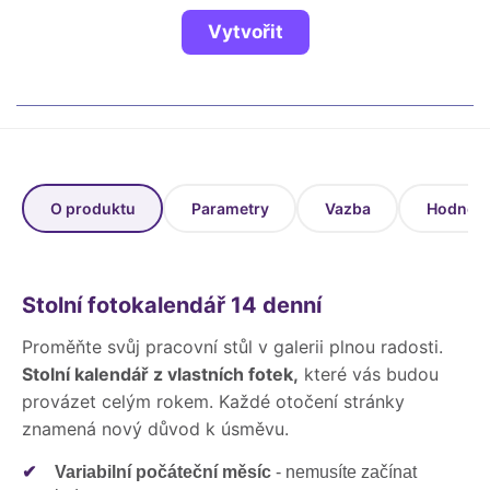
Fotoknihy a dárky pro školy
Vytvořit
Ostatní
Hrnky, magnety, trička…
R
Rady a kontakty
O produktu
Parametry
Vazba
Hodnoce
Stolní fotokalendář 14 denní
Proměňte svůj pracovní stůl v galerii plnou radosti.
Stolní kalendář z vlastních fotek,
které vás budou
provázet celým rokem. Každé otočení stránky
znamená nový důvod k úsměvu.
✔
Variabilní počáteční měsíc
- nemusíte začínat