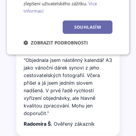
zlepšení uživatelského zážitku.
Více
informací
Co o nás říkají zákazníci
SOUHLASÍM
ZOBRAZIT PODROBNOSTI
★★★★★
Nezbytně
Výkonové
Soubory
"Objednala jsem nástěnný kalendář A3
nutné
soubory
cílení
soubory
jako vánoční dárek synovi z jeho
cestovatelských fotografií. Včera
přišel a já jsem jedním slovem
Funkční soubory
Nezařazené
nadšená. V prvé řadě rychlostí
soubory
vyřízení objednávky, ale hlavně
kvalitou zpracování. Mohu jen
doporučit."
Radomíra Š.
Ověřený zákazník