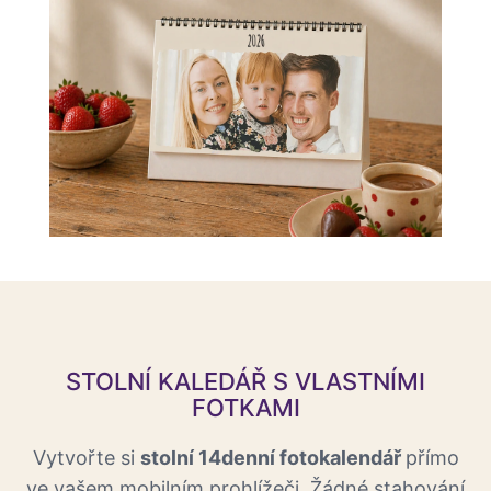
STOLNÍ KALEDÁŘ S VLASTNÍMI
FOTKAMI
Vytvořte si
stolní 14denní fotokalendář
přímo
ve vašem mobilním prohlížeči. Žádné stahování