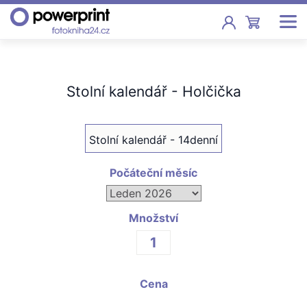
Akce
Stolní kalendář - Holčička
Fotoknihy
Pevná vazba, sešity, poukazy
Stolní kalendář - 14denní
Fotokalendáře
Nástěnné, stolní i roční
Počáteční měsíc
Fotky
Tisk fotografií od 2,90 Kč
Množství
F
Fotoobrazy
Cena
Školy