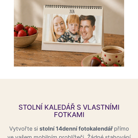
STOLNÍ KALEDÁŘ S VLASTNÍMI
FOTKAMI
Vytvořte si
stolní 14denní fotokalendář
přímo
ve vašem mobilním prohlížeči. Žádné stahování