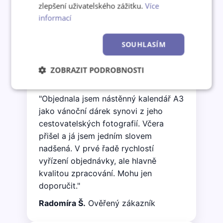
zlepšení uživatelského zážitku.
Více
informací
Co o nás říkají zákazníci
SOUHLASÍM
ZOBRAZIT PODROBNOSTI
★★★★★
Nezbytně
Výkonové
Soubory
"Objednala jsem nástěnný kalendář A3
nutné
soubory
cílení
soubory
jako vánoční dárek synovi z jeho
cestovatelských fotografií. Včera
přišel a já jsem jedním slovem
Funkční soubory
Nezařazené
nadšená. V prvé řadě rychlostí
soubory
vyřízení objednávky, ale hlavně
kvalitou zpracování. Mohu jen
doporučit."
Radomíra Š.
Ověřený zákazník