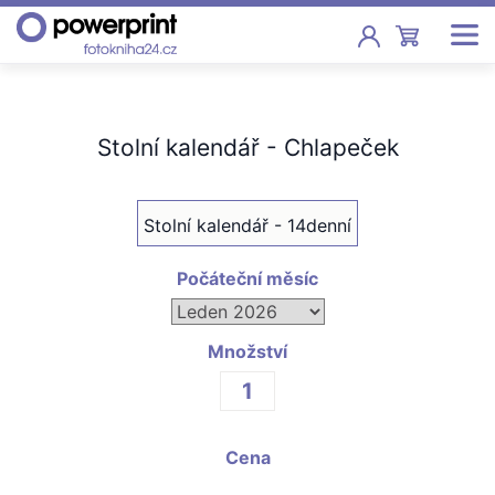
Akce
Stolní kalendář - Chlapeček
Fotoknihy
Pevná vazba, sešity, poukazy
Stolní kalendář - 14denní
Fotokalendáře
Nástěnné, stolní i roční
Počáteční měsíc
Fotky
Tisk fotografií od 2,90 Kč
Množství
F
Fotoobrazy
Cena
Školy