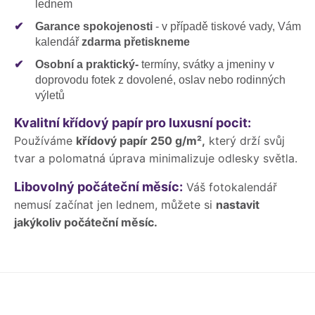
lednem
✔
Garance spokojenosti
- v případě tiskové vady, Vám
kalendář
zdarma přetiskneme
✔
Osobní a praktický-
termíny, svátky a jmeniny v
doprovodu fotek z dovolené, oslav nebo rodinných
výletů
Kvalitní křídový papír pro luxusní pocit:
Používáme
křídový papír 250 g/m²,
který drží svůj
tvar a polomatná úprava minimalizuje odlesky světla.
Libovolný počáteční měsíc:
Váš fotokalendář
nemusí začínat jen lednem, můžete si
nastavit
jakýkoliv počáteční měsíc.