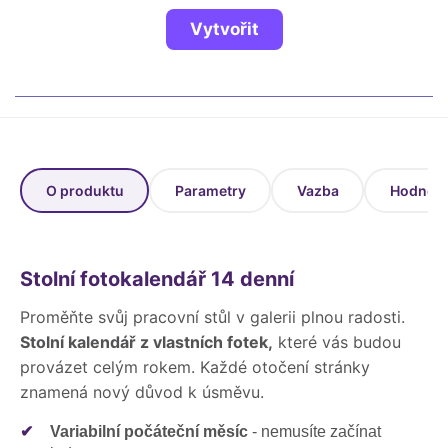
Fotoknihy a dárky pro školy
Vytvořit
Ostatní
Hrnky, magnety, trička…
R
Rady a kontakty
O produktu
Parametry
Vazba
Hodnoce
Stolní fotokalendář 14 denní
Proměňte svůj pracovní stůl v galerii plnou radosti.
Stolní kalendář z vlastních fotek,
které vás budou
provázet celým rokem. Každé otočení stránky
znamená nový důvod k úsměvu.
✔
Variabilní počáteční měsíc
- nemusíte začínat