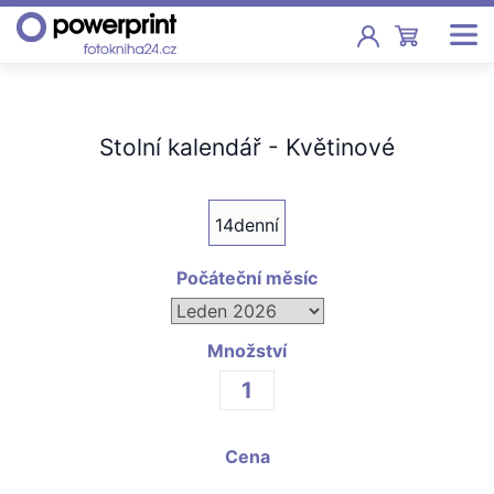
Akce
Stolní kalendář - Květinové
Fotoknihy
Pevná vazba, sešity, poukazy
14denní
Fotokalendáře
Nástěnné, stolní i roční
Počáteční měsíc
Fotky
Tisk fotografií od 2,90 Kč
Množství
F
Fotoobrazy
Cena
Školy