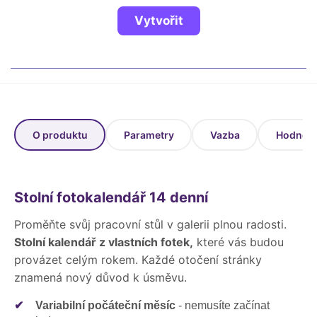
Fotoknihy a dárky pro školy
Vytvořit
Ostatní
Hrnky, magnety, trička…
R
Rady a kontakty
O produktu
Parametry
Vazba
Hodnoce
Stolní fotokalendář 14 denní
Proměňte svůj pracovní stůl v galerii plnou radosti.
Stolní kalendář z vlastních fotek,
které vás budou
provázet celým rokem. Každé otočení stránky
znamená nový důvod k úsměvu.
✔
Variabilní počáteční měsíc
- nemusíte začínat