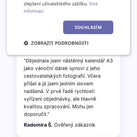
zlepšení uživatelského zážitku.
Více
informací
Co o nás říkají zákazníci
SOUHLASÍM
ZOBRAZIT PODROBNOSTI
★★★★★
Nezbytně
Výkonové
Soubory
"Objednala jsem nástěnný kalendář A3
nutné
soubory
cílení
soubory
jako vánoční dárek synovi z jeho
cestovatelských fotografií. Včera
přišel a já jsem jedním slovem
Funkční soubory
Nezařazené
nadšená. V prvé řadě rychlostí
soubory
vyřízení objednávky, ale hlavně
kvalitou zpracování. Mohu jen
doporučit."
Radomíra Š.
Ověřený zákazník