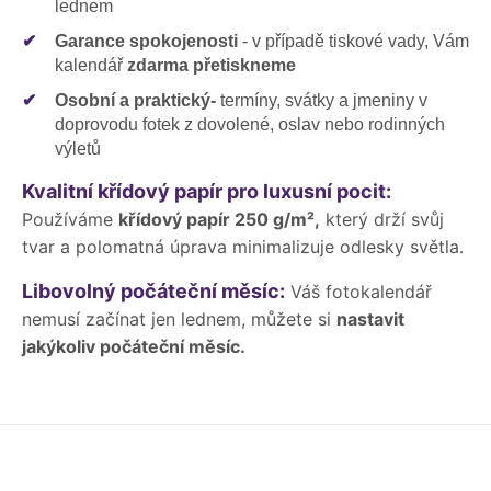
lednem
✔
Garance spokojenosti
- v případě tiskové vady, Vám
kalendář
zdarma přetiskneme
✔
Osobní a praktický-
termíny, svátky a jmeniny v
doprovodu fotek z dovolené, oslav nebo rodinných
výletů
Kvalitní křídový papír pro luxusní pocit:
Používáme
křídový papír 250 g/m²,
který drží svůj
tvar a polomatná úprava minimalizuje odlesky světla.
Libovolný počáteční měsíc:
Váš fotokalendář
nemusí začínat jen lednem, můžete si
nastavit
jakýkoliv počáteční měsíc.