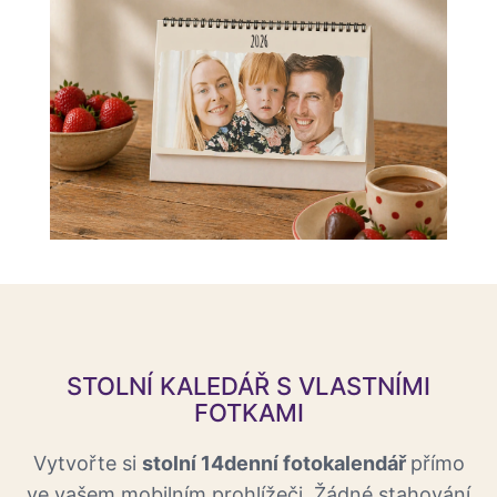
STOLNÍ KALEDÁŘ S VLASTNÍMI
FOTKAMI
Vytvořte si
stolní 14denní fotokalendář
přímo
ve vašem mobilním prohlížeči. Žádné stahování