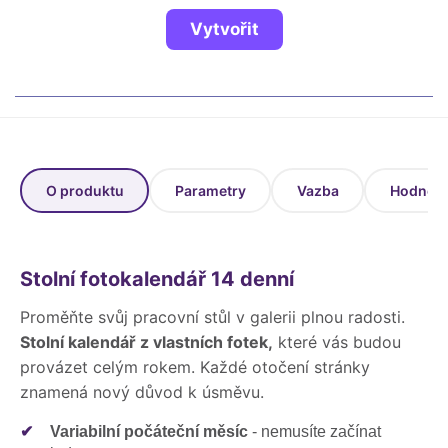
Fotoknihy a dárky pro školy
Vytvořit
Ostatní
Hrnky, magnety, trička…
R
Rady a kontakty
O produktu
Parametry
Vazba
Hodnoce
Stolní fotokalendář 14 denní
Proměňte svůj pracovní stůl v galerii plnou radosti.
Stolní kalendář z vlastních fotek,
které vás budou
provázet celým rokem. Každé otočení stránky
znamená nový důvod k úsměvu.
✔
Variabilní počáteční měsíc
- nemusíte začínat