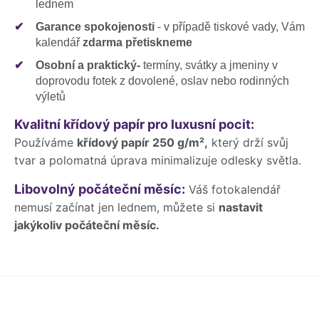
lednem
✔
Garance spokojenosti
- v případě tiskové vady, Vám
kalendář
zdarma přetiskneme
✔
Osobní a praktický-
termíny, svátky a jmeniny v
doprovodu fotek z dovolené, oslav nebo rodinných
výletů
Kvalitní křídový papír pro luxusní pocit:
Používáme
křídový papír 250 g/m²,
který drží svůj
tvar a polomatná úprava minimalizuje odlesky světla.
Libovolný počáteční měsíc:
Váš fotokalendář
nemusí začínat jen lednem, můžete si
nastavit
jakýkoliv počáteční měsíc.