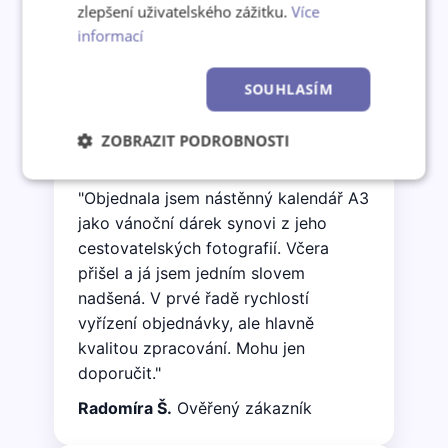
zlepšení uživatelského zážitku.
Více
informací
Co o nás říkají zákazníci
SOUHLASÍM
ZOBRAZIT PODROBNOSTI
★★★★★
Nezbytně
Výkonové
Soubory
"Objednala jsem nástěnný kalendář A3
nutné
soubory
cílení
soubory
jako vánoční dárek synovi z jeho
cestovatelských fotografií. Včera
přišel a já jsem jedním slovem
Funkční soubory
Nezařazené
nadšená. V prvé řadě rychlostí
soubory
vyřízení objednávky, ale hlavně
kvalitou zpracování. Mohu jen
doporučit."
Radomíra Š.
Ověřený zákazník