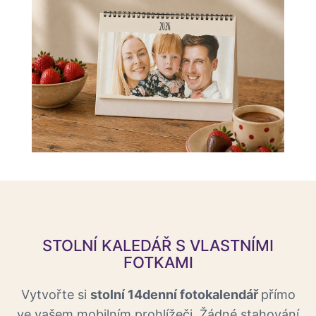
STOLNÍ KALEDÁŘ S VLASTNÍMI
FOTKAMI
Vytvořte si
stolní 14denní fotokalendář
přímo
ve vašem mobilním prohlížeči. Žádné stahování