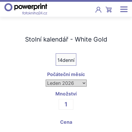
Akce
Stolní kalendář - White Gold
Fotoknihy
Pevná vazba, sešity, poukazy
14denní
Fotokalendáře
Nástěnné, stolní i roční
Počáteční měsíc
Fotky
Tisk fotografií od 2,90 Kč
Množství
F
Fotoobrazy
Cena
Školy