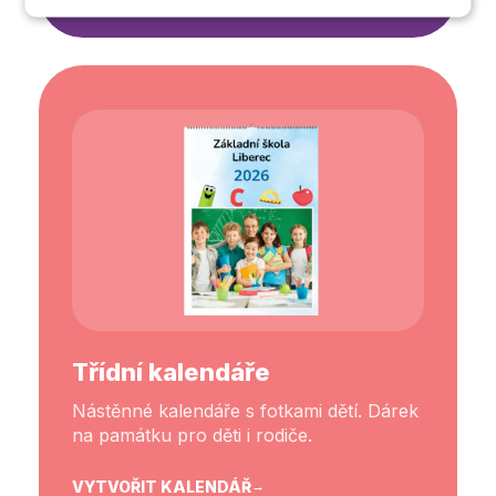
Nezbytně
Výkonové
Soubory
nutné
soubory
cílení
soubory
Funkční soubory
Nezařazené
soubory
Třídní kalendáře
Nástěnné kalendáře s fotkami dětí. Dárek
na památku pro děti i rodiče.
VYTVOŘIT KALENDÁŘ