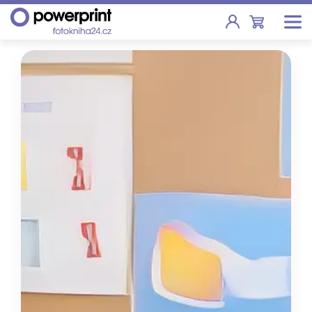
Akce
Fotoknihy
Pevná vazba, sešity, poukazy
Fotokalendáře
Nástěnné, stolní i roční
Fotky
Tisk fotografií od 2,90 Kč
F
Fotoobrazy
Školy
Fotoknihy a dárky pro školy