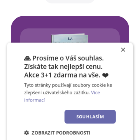
×
🙏 Prosíme o Váš souhlas.
Získáte tak nejlepší cenu.
Akce 3+1 zdarma na vše. ❤️
Tyto stránky používají soubory cookie ke
zlepšení uživatelského zážitku.
Více
informací
Školní fotoknihy
Ročenky a alba, která uchovají
SOUHLASÍM
vzpomínky ze tříd a společných akcí.
ZOBRAZIT PODROBNOSTI
PROHLÉDNOUT VZORY