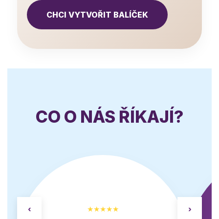
CHCI VYTVOŘIT BALÍČEK
CO O NÁS ŘÍKAJÍ?
‹
★★★★★
›