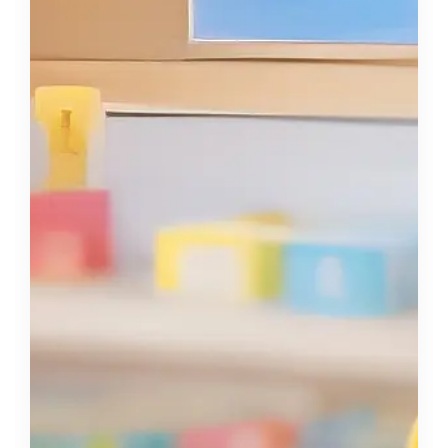
Ostatní
Hrnky, magnety, trička…
R
Rady a kontakty