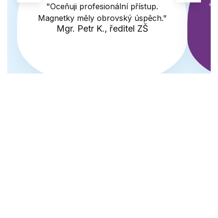
"Oceňuji profesionální přístup.
"K
Magnetky měly obrovský úspěch."
Mgr. Petr K., ředitel ZŠ
POTŘEBUJETE
PORADIT?