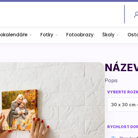
tokalendáře
Fotky
Fotoobrazy
Školy
Ost
NÁZE
Popis
VYBERTE ROZ
RYCHLOST DO