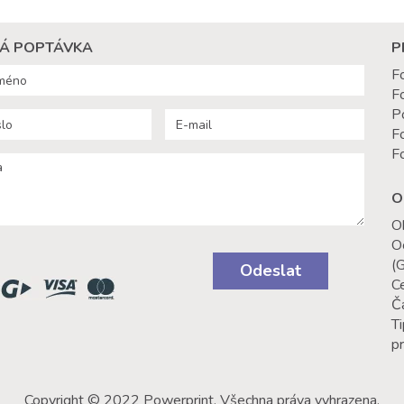
Á POPTÁVKA
P
F
F
P
F
F
O
O
O
(
Odeslat
C
Č
Ti
p
Copyright © 2022 Powerprint. Všechna práva vyhrazena.