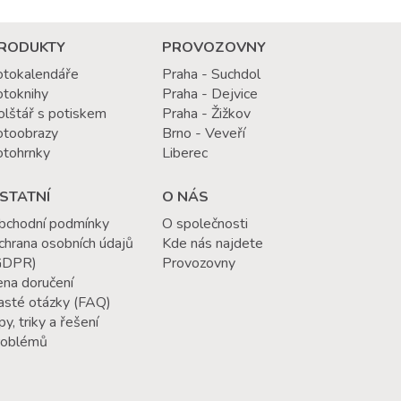
RODUKTY
PROVOZOVNY
otokalendáře
Praha - Suchdol
otoknihy
Praha - Dejvice
olštář s potiskem
Praha - Žižkov
otoobrazy
Brno - Veveří
otohrnky
Liberec
STATNÍ
O NÁS
bchodní podmínky
O společnosti
chrana osobních údajů
Kde nás najdete
GDPR)
Provozovny
ena doručení
asté otázky (FAQ)
py, triky a řešení
roblémů