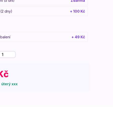
í (5 dní)
Zdarma
 (2 dny)
+ 100 Kč
balení
+ 49 Kč
Kč
 úterý xxx