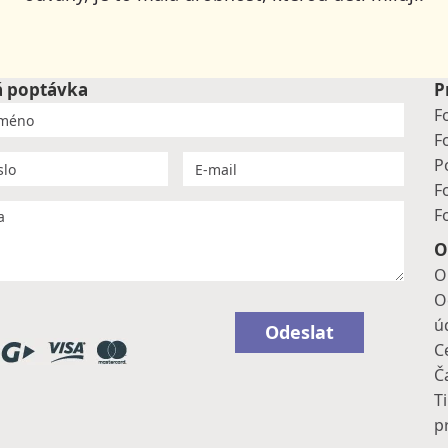
á poptávka
P
F
F
P
F
F
O
O
O
ú
Odeslat
C
Č
Ti
p