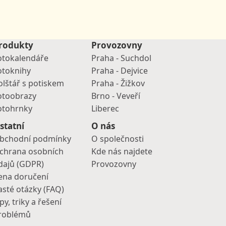
rodukty
Provozovny
otokalendáře
Praha - Suchdol
otoknihy
Praha - Dejvice
olštář s potiskem
Praha - Žižkov
otoobrazy
Brno - Veveří
otohrnky
Liberec
statní
O nás
bchodní podmínky
O společnosti
chrana osobních
Kde nás najdete
dajů (GDPR)
Provozovny
ena doručení
asté otázky (FAQ)
py, triky a řešení
roblémů