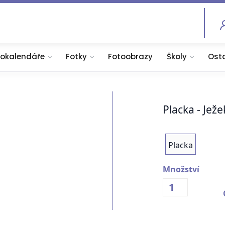
tokalendáře
Fotky
Fotoobrazy
Školy
Ost
Placka - Ježe
Placka
Množství