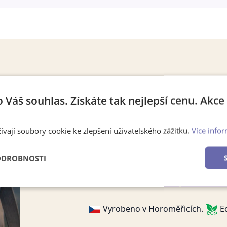
Vzpomínka, kterou
o Váš souhlas. Získáte tak nejlepší cenu. Akc
Placka s rodinou fotkou nebo 
Proměňte nejoblíbenější rodinno
ívají soubory cookie ke zlepšení uživatelského zážitku.
Více infor
momentku svého čtyřnohého parť
na batoh, tašku nebo bundu.
ODROBNOSTI
Krásná vzpomínka
Dostupn
é
Výkonové
Soubory cílení
Funkční soubory
soubory
Vyrobeno v Horoměřicích.
Ec