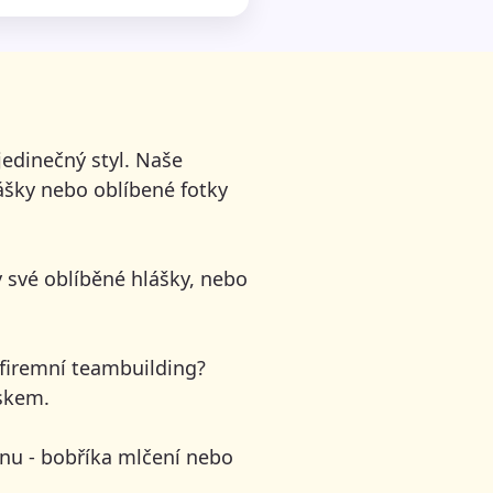
jedinečný styl. Naše
ášky nebo oblíbené fotky
hy své oblíběné hlášky, nebo
firemní teambuilding?
skem.
nu - bobříka mlčení nebo