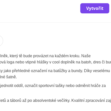
Vytvořit
plněk, který tě bude provázet na každém kroku. Naše
ová loga nebo vtipné hlášky v cool doplněk na batoh, dres či bu
lky jako přehledné označení na batůžky a bundy. Díky veselému
lné šatně.
jednotit oddíl, označit sportovní tašky nebo odměnit hráče za
etů a táborů až po absolventské večírky. Kvalitní zpracování zaji