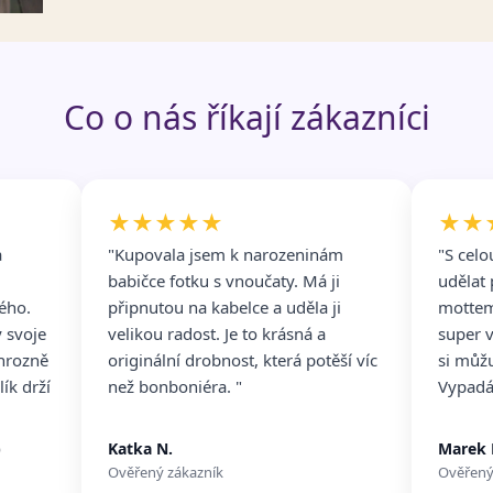
Co o nás říkají zákazníci
★★★★★
★★
a
"Kupovala jsem k narozeninám
"S celo
babičce fotku s vnoučaty. Má ji
udělat
ného.
připnutou na kabelce a uděla ji
mottem
y svoje
velikou radost. Je to krásná a
super 
 hrozně
originální drobnost, která potěší víc
si můžu
lík drží
než bonboniéra. "
Vypadá 
)
Katka N.
Marek 
Ověřený zákazník
Ověřený