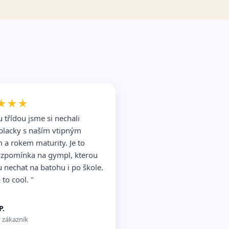
★★★
u třídou jsme si nechali
 placky s naším vtipným
 a rokem maturity. Je to
vzpomínka na gympl, kterou
 nechat na batohu i po škole.
to cool. "
P.
 zákazník