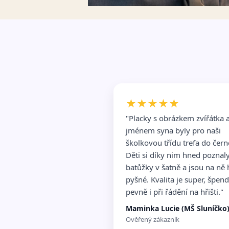
★★★★★
"Placky s obrázkem zvířátka 
jménem syna byly pro naši
školkovou třídu trefa do čer
Děti si díky nim hned poznal
batůžky v šatně a jsou na ně
pyšné. Kvalita je super, špend
pevně i při řádění na hřišti."
Maminka Lucie (MŠ Sluníčko
Ověřený zákazník