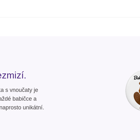
zmizí.
ka s vnoučaty je
každé babičce a
naprosto unikátní.