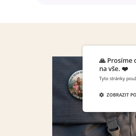
🙏 Prosíme 
na vše. ❤️
Tyto stránky použ
ZOBRAZIT P
Nezbytně nutn
soubory