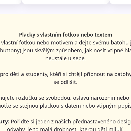
Placky s vlastním fotkou nebo textem
s vlastní fotkou nebo motivem a dejte svému batohu 
(buttony) jsou skvělým způsobem, jak nosit vtipné hl
neustále u sebe.
pro děti a studenty, ktěří si chtějí připnout na bato
se odlišit.
nujete rozlučku se svobodou, oslavu narozenin nebo 
noťte se stejnou plackou s datem nebo vtipným popi
uty:
Pořiďte si jeden z našich přednastaveného desig
odvahy, je to malá drobnost, kterou děti milují.