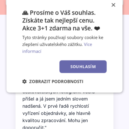
×
🙏 Prosíme o Váš souhlas.
Získáte tak nejlepší cenu.
Akce 3+1 zdarma na vše. ❤️
Tyto stránky používají soubory cookie ke
Co o nás říkají zákazníci
zlepšení uživatelského zážitku.
Více
informací
SOUHLASÍM
★★★★★
"Objednala jsem nástěnný kalendář A3
ZOBRAZIT PODROBNOSTI
jako vánoční dárek synovi z jeho
cestovatelských fotografií. Včera
Nezbytně
Výkonové
Soubory
nutné
soubory
cílení
přišel a já jsem jedním slovem
soubory
nadšená. V prvé řadě rychlostí
vyřízení objednávky, ale hlavně
kvalitou zpracování. Mohu jen
Funkční soubory
Nezařazené
doporučit."