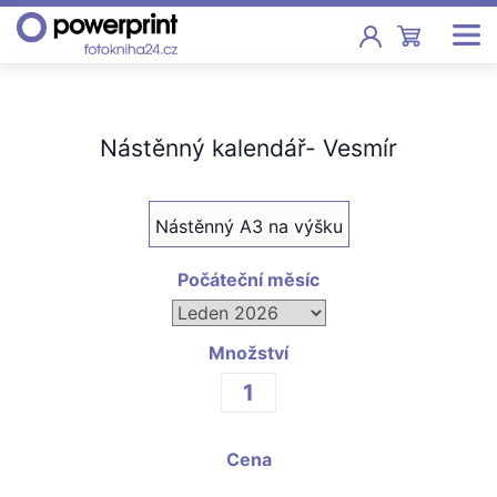
Akce
Nástěnný kalendář- Vesmír
Fotoknihy
Pevná vazba, sešity, poukazy
Nástěnný A3 na výšku
Fotokalendáře
Nástěnné, stolní i roční
Počáteční měsíc
Fotky
Tisk fotografií od 2,90 Kč
Množství
F
Fotoobrazy
Cena
Školy