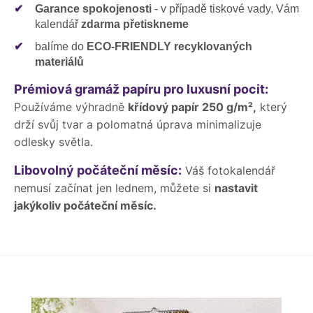
✔
Garance spokojenosti
- v případě tiskové vady, Vám
kalendář
zdarma přetiskneme
✔
balíme do
ECO-FRIENDLY recyklovaných
materiálů
Prémiová gramáž papíru pro luxusní pocit:
Používáme výhradně
křídový papír 250 g/m²,
který
drží svůj tvar a polomatná úprava minimalizuje
odlesky světla.
Libovolný počáteční měsíc:
Váš fotokalendář
nemusí začínat jen lednem, můžete si
nastavit
jakýkoliv počáteční měsíc.