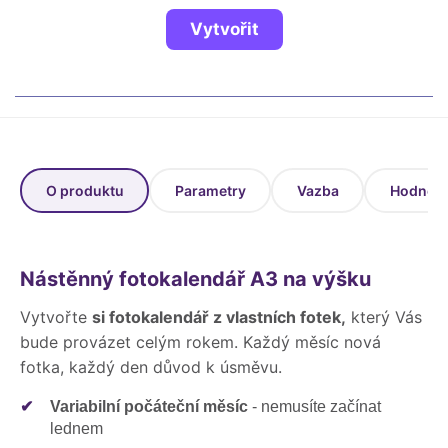
Fotoknihy a dárky pro školy
Vytvořit
Ostatní
Hrnky, magnety, trička…
R
Rady a kontakty
O produktu
Parametry
Vazba
Hodnoce
Nástěnný fotokalendář A3 na výšku
Vytvořte
si fotokalendář z vlastních fotek,
který Vás
bude provázet celým rokem. Každý měsíc nová
fotka, každý den důvod k úsměvu.
✔
Variabilní počáteční měsíc
- nemusíte začínat
lednem