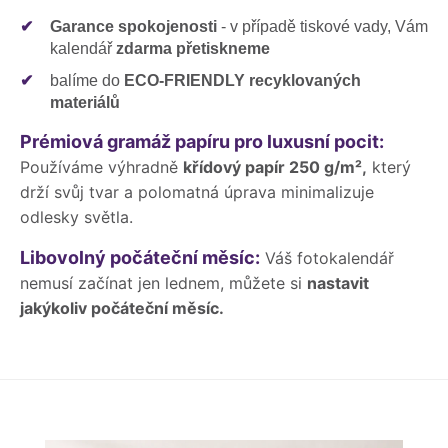
✔
Garance spokojenosti
- v případě tiskové vady, Vám
kalendář
zdarma přetiskneme
✔
balíme do
ECO-FRIENDLY recyklovaných
materiálů
Prémiová gramáž papíru pro luxusní pocit:
Používáme výhradně
křídový papír 250 g/m²,
který
drží svůj tvar a polomatná úprava minimalizuje
odlesky světla.
Libovolný počáteční měsíc:
Váš fotokalendář
nemusí začínat jen lednem, můžete si
nastavit
jakýkoliv počáteční měsíc.