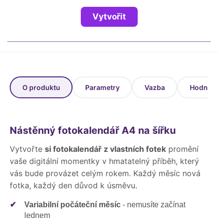
Fotoknihy a dárky pro školy
Vytvořit
Ostatní
Hrnky, magnety, trička…
R
Rady a kontakty
O produktu
Parametry
Vazba
Hodnoce
Nástěnný fotokalendář A4 na šířku
Vytvořte
si fotokalendář z vlastních fotek
promění
vaše digitální momentky v hmatatelný příběh, který
vás bude provázet celým rokem. Každý měsíc nová
fotka, každý den důvod k úsměvu.
✔
Variabilní počáteční měsíc
- nemusíte začínat
lednem