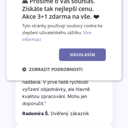
🙏 Prosíme o Váš souhlas.
Získáte tak nejlepší cenu.
Akce 3+1 zdarma na vše. ❤️
Co o nás říkají zákazníci
Tyto stránky používají soubory cookie ke
zlepšení uživatelského zážitku.
Více
informací
★★★★★
"Objednala jsem nástěnný kalendář A3
SOUHLASÍM
jako vánoční dárek synovi z jeho
cestovatelských fotografií. Včera
ZOBRAZIT PODROBNOSTI
přišel a já jsem jedním slovem
Nezbytně
Výkonové
Soubory
nadšená. V prvé řadě rychlostí
nutné
soubory
cílení
vyřízení objednávky, ale hlavně
soubory
kvalitou zpracování. Mohu jen
doporučit."
Funkční soubory
Nezařazené
Radomíra Š.
Ověřený zákazník
soubory