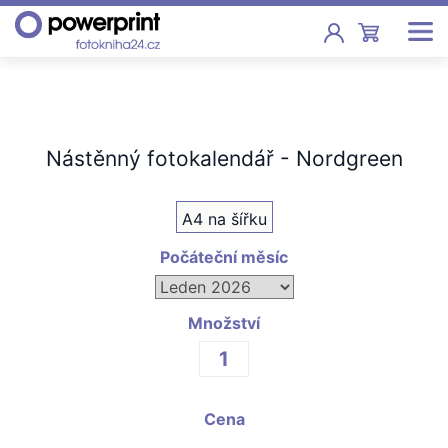
Akce
Fotoknihy
Nástěnný fotokalendář - Nordgreen
Pevná vazba, sešity, poukazy
A4 na šířku
Fotokalendáře
Nástěnné, stolní i roční
Počáteční měsíc
Fotky
Tisk fotografií od 2,90 Kč
Množství
F
Fotoobrazy
Cena
Školy