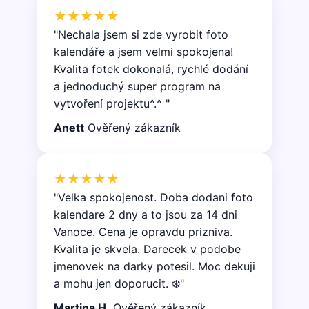
★★★★★
"Nechala jsem si zde vyrobit foto
kalendáře a jsem velmi spokojena!
Kvalita fotek dokonalá, rychlé dodání
a jednoduchý super program na
vytvoření projektu^.^ "
Anett
Ověřený zákazník
★★★★★
"Velka spokojenost. Doba dodani foto
kalendare 2 dny a to jsou za 14 dni
Vanoce. Cena je opravdu prizniva.
Kvalita je skvela. Darecek v podobe
jmenovek na darky potesil. Moc dekuji
a mohu jen doporucit. ❄️"
Martina H.
Ověřený zákazník