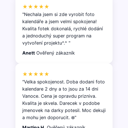
★★★★★
"Nechala jsem si zde vyrobit foto
kalendáře a jsem velmi spokojena!
Kvalita fotek dokonalá, rychlé dodání
a jednoduchý super program na
vytvoření projektu^.^ "
Anett
Ověřený zákazník
★★★★★
"Velka spokojenost. Doba dodani foto
kalendare 2 dny a to jsou za 14 dni
Vanoce. Cena je opravdu prizniva.
Kvalita je skvela. Darecek v podobe
jmenovek na darky potesil. Moc dekuji
a mohu jen doporucit. ❄️"
Martina H.
Ověřený zákazník