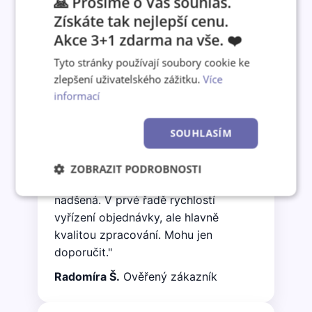
🙏 Prosíme o Váš souhlas.
Získáte tak nejlepší cenu.
Akce 3+1 zdarma na vše. ❤️
Co o nás říkají zákazníci
Tyto stránky používají soubory cookie ke
zlepšení uživatelského zážitku.
Více
informací
★★★★★
"Objednala jsem nástěnný kalendář A3
SOUHLASÍM
jako vánoční dárek synovi z jeho
cestovatelských fotografií. Včera
ZOBRAZIT PODROBNOSTI
přišel a já jsem jedním slovem
Nezbytně
Výkonové
Soubory
nadšená. V prvé řadě rychlostí
nutné
soubory
cílení
vyřízení objednávky, ale hlavně
soubory
kvalitou zpracování. Mohu jen
doporučit."
Funkční soubory
Nezařazené
Radomíra Š.
Ověřený zákazník
soubory