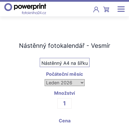
Akce
Fotoknihy
Nástěnný fotokalendář - Vesmír
Pevná vazba, sešity, poukazy
Nástěnný A4 na šířku
Fotokalendáře
Nástěnné, stolní i roční
Počáteční měsíc
Fotky
Tisk fotografií od 2,90 Kč
Množství
F
Fotoobrazy
Cena
Školy