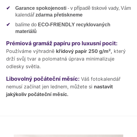
✔
Garance spokojenosti
- v případě tiskové vady, Vám
kalendář
zdarma přetiskneme
✔
balíme do
ECO-FRIENDLY recyklovaných
materiálů
Prémiová gramáž papíru pro luxusní pocit:
Používáme výhradně
křídový papír 250 g/m²,
který
drží svůj tvar a polomatná úprava minimalizuje
odlesky světla.
Libovolný počáteční měsíc:
Váš fotokalendář
nemusí začínat jen lednem, můžete si
nastavit
jakýkoliv počáteční měsíc.