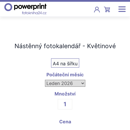
Akce
Fotoknihy
Nástěnný fotokalendář - Květinové
Pevná vazba, sešity, poukazy
A4 na šířku
Fotokalendáře
Nástěnné, stolní i roční
Počáteční měsíc
Fotky
Tisk fotografií od 2,90 Kč
Množství
F
Fotoobrazy
Cena
Školy