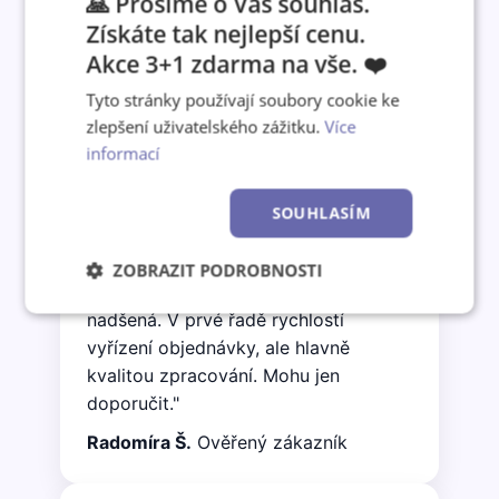
🙏 Prosíme o Váš souhlas.
Získáte tak nejlepší cenu.
Akce 3+1 zdarma na vše. ❤️
Co o nás říkají zákazníci
Tyto stránky používají soubory cookie ke
zlepšení uživatelského zážitku.
Více
informací
★★★★★
"Objednala jsem nástěnný kalendář A3
SOUHLASÍM
jako vánoční dárek synovi z jeho
cestovatelských fotografií. Včera
ZOBRAZIT PODROBNOSTI
přišel a já jsem jedním slovem
Nezbytně
Výkonové
Soubory
nadšená. V prvé řadě rychlostí
nutné
soubory
cílení
vyřízení objednávky, ale hlavně
soubory
kvalitou zpracování. Mohu jen
doporučit."
Funkční soubory
Nezařazené
Radomíra Š.
Ověřený zákazník
soubory