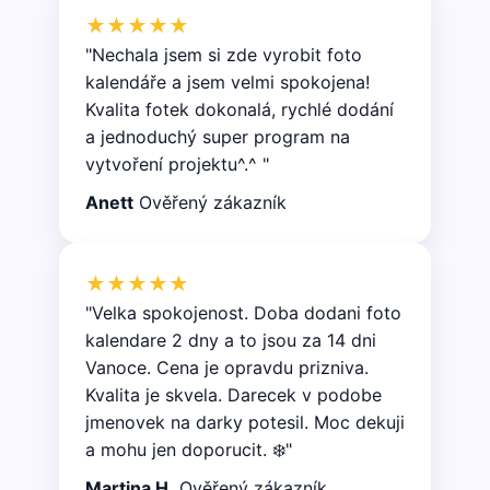
★★★★★
"Nechala jsem si zde vyrobit foto
kalendáře a jsem velmi spokojena!
Kvalita fotek dokonalá, rychlé dodání
a jednoduchý super program na
vytvoření projektu^.^ "
Anett
Ověřený zákazník
★★★★★
"Velka spokojenost. Doba dodani foto
kalendare 2 dny a to jsou za 14 dni
Vanoce. Cena je opravdu prizniva.
Kvalita je skvela. Darecek v podobe
jmenovek na darky potesil. Moc dekuji
a mohu jen doporucit. ❄️"
Martina H.
Ověřený zákazník