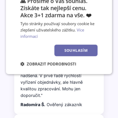
🙏 Prosíme o Váš souhlas.
Získáte tak nejlepší cenu.
Akce 3+1 zdarma na vše. ❤️
Co o nás říkají zákazníci
Tyto stránky používají soubory cookie ke
zlepšení uživatelského zážitku.
Více
informací
★★★★★
"Objednala jsem nástěnný kalendář A3
SOUHLASÍM
jako vánoční dárek synovi z jeho
cestovatelských fotografií. Včera
ZOBRAZIT PODROBNOSTI
přišel a já jsem jedním slovem
Nezbytně
Výkonové
Soubory
nadšená. V prvé řadě rychlostí
nutné
soubory
cílení
vyřízení objednávky, ale hlavně
soubory
kvalitou zpracování. Mohu jen
doporučit."
Funkční soubory
Nezařazené
Radomíra Š.
Ověřený zákazník
soubory