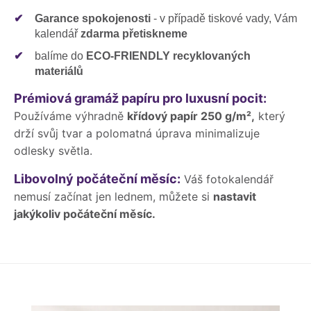
✔
Garance spokojenosti
- v případě tiskové vady, Vám
kalendář
zdarma přetiskneme
✔
balíme do
ECO-FRIENDLY recyklovaných
materiálů
Prémiová gramáž papíru pro luxusní pocit:
Používáme výhradně
křídový papír 250 g/m²,
který
drží svůj tvar a polomatná úprava minimalizuje
odlesky světla.
Libovolný počáteční měsíc:
Váš fotokalendář
nemusí začínat jen lednem, můžete si
nastavit
jakýkoliv počáteční měsíc.