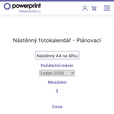
Akce
Fotoknihy
Nástěnný fotokalendář - Plánovací
Pevná vazba, sešity, poukazy
Nástěnný A4 na šířku
Fotokalendáře
Nástěnné, stolní i roční
Počáteční měsíc
Fotky
Tisk fotografií od 2,90 Kč
Množství
F
Fotoobrazy
Cena
Školy