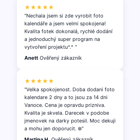
★★★★★
"Nechala jsem si zde vyrobit foto
kalendáře a jsem velmi spokojena!
Kvalita fotek dokonalá, rychlé dodání
a jednoduchý super program na
vytvoření projektu^.^ "
Anett
Ověřený zákazník
★★★★★
"Velka spokojenost. Doba dodani foto
kalendare 2 dny a to jsou za 14 dni
Vanoce. Cena je opravdu prizniva.
Kvalita je skvela. Darecek v podobe
jmenovek na darky potesil. Moc dekuji
a mohu jen doporucit. ❄️"
Martina H.
Ověřený zákazník