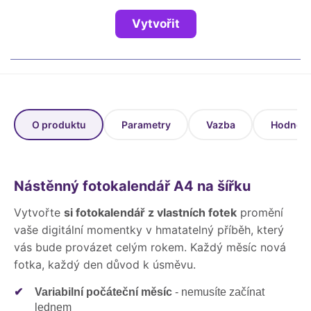
Fotoknihy a dárky pro školy
Vytvořit
Ostatní
Hrnky, magnety, trička…
R
Rady a kontakty
O produktu
Parametry
Vazba
Hodnoce
Nástěnný fotokalendář A4 na šířku
Vytvořte
si fotokalendář z vlastních fotek
promění
vaše digitální momentky v hmatatelný příběh, který
vás bude provázet celým rokem. Každý měsíc nová
fotka, každý den důvod k úsměvu.
✔
Variabilní počáteční měsíc
- nemusíte začínat
lednem