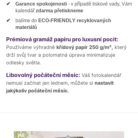
✔
Garance spokojenosti
- v případě tiskové vady, Vám
kalendář
zdarma přetiskneme
✔
balíme do
ECO-FRIENDLY recyklovaných
materiálů
Prémiová gramáž papíru pro luxusní pocit:
Používáme výhradně
křídový papír 250 g/m²,
který
drží svůj tvar a polomatná úprava minimalizuje
odlesky světla.
Libovolný počáteční měsíc:
Váš fotokalendář
nemusí začínat jen lednem, můžete si
nastavit
jakýkoliv počáteční měsíc.