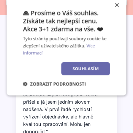
×
🙏 Prosíme o Váš souhlas.
Získáte tak nejlepší cenu.
Akce 3+1 zdarma na vše. ❤️
Tyto stránky používají soubory cookie ke
Co o nás říkají zákazníci
zlepšení uživatelského zážitku.
Více
informací
SOUHLASÍM
★★★★★
"Objednala jsem nástěnný kalendář A3
ZOBRAZIT PODROBNOSTI
jako vánoční dárek synovi z jeho
cestovatelských fotografií. Včera
Nezbytně
Výkonové
Soubory
nutné
soubory
cílení
přišel a já jsem jedním slovem
soubory
nadšená. V prvé řadě rychlostí
vyřízení objednávky, ale hlavně
kvalitou zpracování. Mohu jen
Funkční soubory
Nezařazené
doporučit."