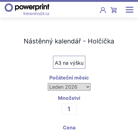
Akce
Nástěnný kalendář - Holčička
Fotoknihy
Pevná vazba, sešity, poukazy
A3 na výšku
Fotokalendáře
Nástěnné, stolní i roční
Počáteční měsíc
Fotky
Tisk fotografií od 2,90 Kč
Množství
F
Fotoobrazy
Cena
Školy