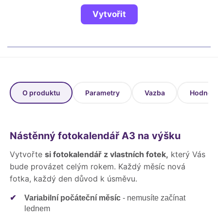
Fotoknihy a dárky pro školy
Vytvořit
Ostatní
Hrnky, magnety, trička…
R
Rady a kontakty
O produktu
Parametry
Vazba
Hodnoce
Nástěnný fotokalendář A3 na výšku
Vytvořte
si fotokalendář z vlastních fotek,
který Vás
bude provázet celým rokem. Každý měsíc nová
fotka, každý den důvod k úsměvu.
✔
Variabilní počáteční měsíc
- nemusíte začínat
lednem