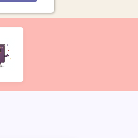
Nezařazené
soubory