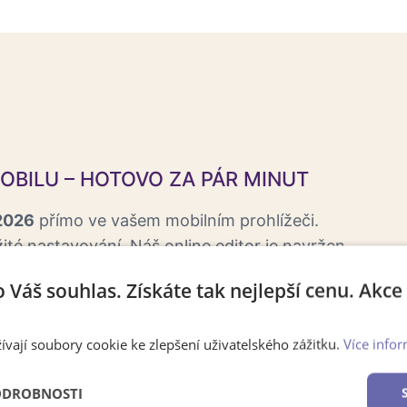
OBILU – HOTOVO ZA PÁR MINUT
 2026
přímo ve vašem mobilním prohlížeči.
ité nastavování. Náš online editor je navržen
stačí nahrát
fotky z galerie mobilu,
vybrat
o Váš souhlas. Získáte tak nejlepší cenu. Akc
riendly
ívají soubory cookie ke zlepšení uživatelského zážitku.
Více infor
ODROBNOSTI