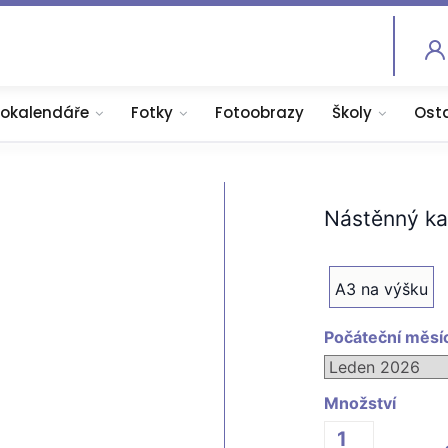
tokalendáře
Fotky
Fotoobrazy
Školy
Ost
Nástěnný kal
A3 na výšku
Počáteční měsí
Množství