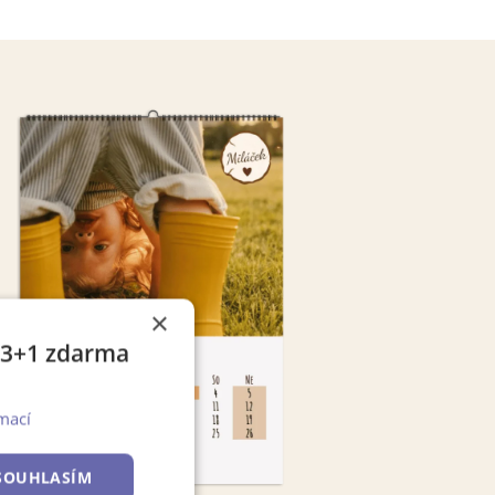
×
e 3+1 zdarma
mací
SOUHLASÍM