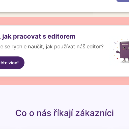
é
Výkonové
Soubory cílení
Funkční soubory
soubory
, jak pracovat s editorem
e se rychle naučit, jak používat náš editor?
těte více!
Co o nás říkají zákazníci