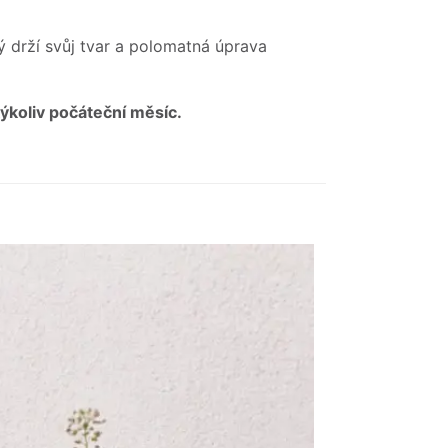
ý drží svůj tvar a polomatná úprava
kýkoliv počáteční měsíc.