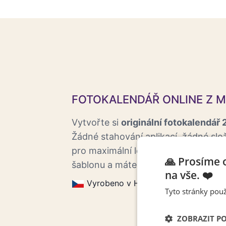
FOTOKALENDÁŘ ONLINE Z M
Vytvořte si
originální fotokalendář
Žádné stahování aplikací, žádné slož
pro maximální lehkost a rychlost – 
🙏 Prosíme 
šablonu a máte hotovo.
na vše. ❤️
Vyrobeno v Horoměřicích.
Eco f
Tyto stránky použ
ZOBRAZIT P