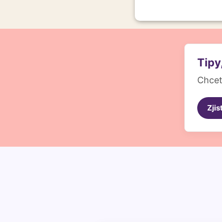
Nezbytně nutn
soubory
Tipy
Chcet
Zjis