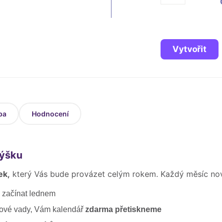
Vytvořit
ba
Hodnocení
výšku
ek,
který Vás bude provázet celým rokem. Každý měsíc no
 začínat lednem
skové vady, Vám kalendář
zdarma přetiskneme