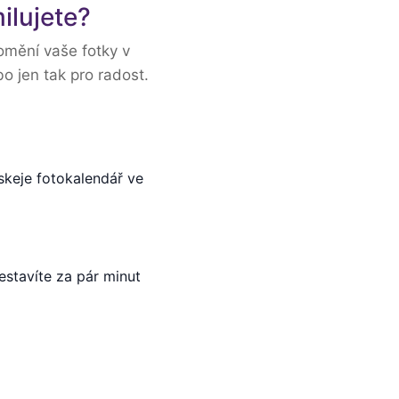
ilujete?
omění vaše fotky v
o jen tak pro radost.
ískeje fotokalendář ve
estavíte za pár minut