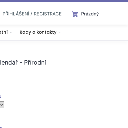
PŘIHLÁŠENÍ / REGISTRACE
Prázdný
atní
Rady a kontakty
endář - Přírodní
c