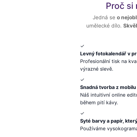
Proč si
Jedná se
o nejobl
umělecké dílo.
Skvěl
✓
Levný fotokalendář v pr
Profesionální tisk na kva
výrazné slevě.
✓
Snadná tvorba z mobilu 
Náš intuitivní online ed
během pití kávy.
✓
Syté barvy a papír, kter
Používáme vysokogramáž