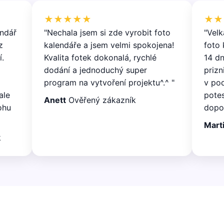
★★★★★
★★
endář
"Nechala jsem si zde vyrobit foto
"Vel
z
kalendáře a jsem velmi spokojena!
foto 
í.
Kvalita fotek dokonalá, rychlé
14 dn
dodání a jednoduchý super
prizn
program na vytvoření projektu^.^ "
v po
ale
potes
Anett
Ověřený zákazník
ohu
dopor
Mart
k