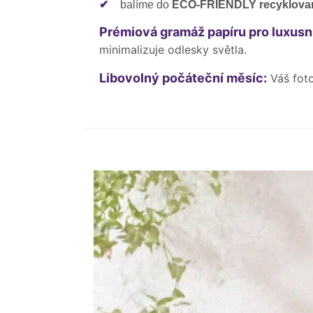
✔
balíme do
ECO-FRIENDLY recyklovan
Prémiová gramáž papíru pro luxusní
minimalizuje odlesky světla.
Libovolný počáteční měsíc:
Váš fot