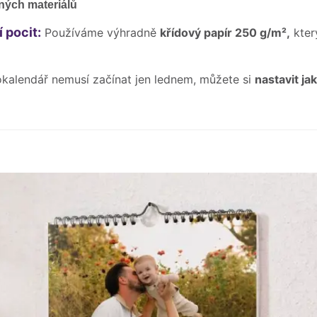
ých materiálů
 pocit:
Používáme výhradně
křídový papír 250 g/m²,
kter
okalendář nemusí začínat jen lednem, můžete si
nastavit ja