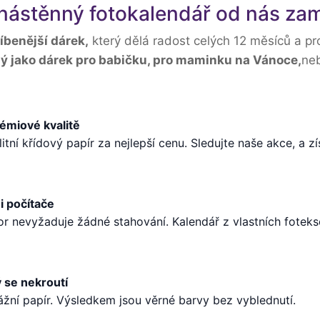
 nástěnný fotokalendář od nás zam
íbenější dárek,
který dělá radost celých 12 měsíců a pr
ý jako dárek pro babičku, pro maminku na Vánoce,
neb
émiové kvalitě
litní křídový papír za nejlepší cenu. Sledujte naše akce, a z
i počítače
itor nevyžaduje žádné stahování. Kalendář z vlastních foteks
ý se nekroutí
ní papír. Výsledkem jsou věrné barvy bez vyblednutí.