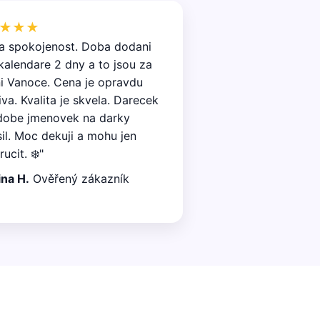
★★★
ka spokojenost. Doba dodani
kalendare 2 dny a to jsou za
i Vanoce. Cena je opravdu
iva. Kvalita je skvela. Darecek
dobe jmenovek na darky
il. Moc dekuji a mohu jen
ucit. ❄️"
ina H.
Ověřený zákazník