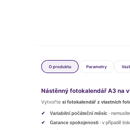
O produktu
Parametry
Vaz
Nástěnný fotokalendář A3 na 
Vytvořte
si fotokalendář z vlastních fot
✔
Variabilní počáteční měsíc
- nemusíte
✔
Garance spokojenosti
- v případě ti