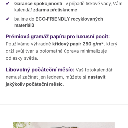
✔
Garance spokojenosti
- v případě tiskové vady, Vám
kalendář
zdarma přetiskneme
✔
balíme do
ECO-FRIENDLY recyklovaných
materiálů
Prémiová gramáž papíru pro luxusní pocit:
Používáme výhradně
křídový papír 250 g/m²,
který
drží svůj tvar a polomatná úprava minimalizuje
odlesky světla.
Libovolný počáteční měsíc:
Váš fotokalendář
nemusí začínat jen lednem, můžete si
nastavit
jakýkoliv počáteční měsíc.