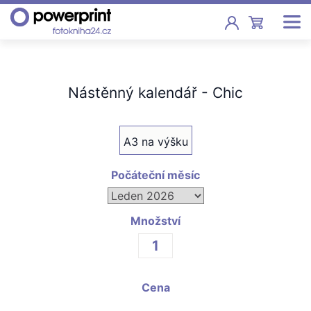
Akce
Nástěnný kalendář - Chic
Fotoknihy
Pevná vazba, sešity, poukazy
A3 na výšku
Fotokalendáře
Nástěnné, stolní i roční
Počáteční měsíc
Fotky
Tisk fotografií od 2,90 Kč
Množství
F
Fotoobrazy
Cena
Školy