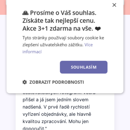
×
🙏 Prosíme o Váš souhlas.
Získáte tak nejlepší cenu.
Akce 3+1 zdarma na vše. ❤️
Tyto stránky používají soubory cookie ke
Co o nás říkají zákazníci
zlepšení uživatelského zážitku.
Více
informací
SOUHLASÍM
★★★★★
"Objednala jsem nástěnný kalendář A3
ZOBRAZIT PODROBNOSTI
jako vánoční dárek synovi z jeho
cestovatelských fotografií. Včera
Nezbytně
Výkonové
Soubory
nutné
soubory
cílení
přišel a já jsem jedním slovem
soubory
nadšená. V prvé řadě rychlostí
vyřízení objednávky, ale hlavně
kvalitou zpracování. Mohu jen
Funkční soubory
Nezařazené
doporučit."