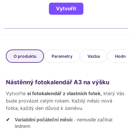
Fotoknihy a dárky pro školy
Vytvořit
Ostatní
Hrnky, magnety, trička…
R
Rady a kontakty
O produktu
Parametry
Vazba
Hodnoce
Nástěnný fotokalendář A3 na výšku
Vytvořte
si fotokalendář z vlastních fotek,
který Vás
bude provázet celým rokem. Každý měsíc nová
fotka, každý den důvod k úsměvu.
✔
Variabilní počáteční měsíc
- nemusíte začínat
lednem