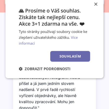
×
🙏 Prosíme o Váš souhlas.
Získáte tak nejlepší cenu.
Akce 3+1 zdarma na vše. ❤️
Tyto stránky používají soubory cookie ke
Co o nás říkají zákazníci
zlepšení uživatelského zážitku.
Více
informací
SOUHLASÍM
★★★★★
"Objednala jsem nástěnný kalendář A3
ZOBRAZIT PODROBNOSTI
jako vánoční dárek synovi z jeho
cestovatelských fotografií. Včera
Nezbytně
Výkonové
Soubory
nutné
soubory
cílení
přišel a já jsem jedním slovem
soubory
nadšená. V prvé řadě rychlostí
vyřízení objednávky, ale hlavně
kvalitou zpracování. Mohu jen
Funkční soubory
Nezařazené
doporučit."