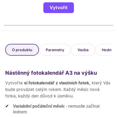
Fotoknihy a dárky pro školy
Vytvořit
Ostatní
Hrnky, magnety, trička…
R
Rady a kontakty
O produktu
Parametry
Vazba
Hodnoce
Nástěnný fotokalendář A3 na výšku
Vytvořte
si fotokalendář z vlastních fotek,
který Vás
bude provázet celým rokem. Každý měsíc nová
fotka, každý den důvod k úsměvu.
✔
Variabilní počáteční měsíc
- nemusíte začínat
lednem