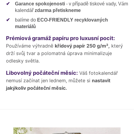
✔
Garance spokojenosti
- v případě tiskové vady, Vám
kalendář
zdarma přetiskneme
✔
balíme do
ECO-FRIENDLY recyklovaných
materiálů
Prémiová gramáž papíru pro luxusní pocit:
Používáme výhradně
křídový papír 250 g/m²,
který
drží svůj tvar a polomatná úprava minimalizuje
odlesky světla.
Libovolný počáteční měsíc:
Váš fotokalendář
nemusí začínat jen lednem, můžete si
nastavit
jakýkoliv počáteční měsíc.