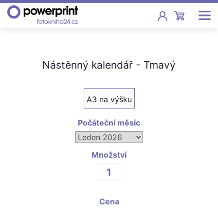
Akce
Nástěnný kalendář - Tmavý
Fotoknihy
Pevná vazba, sešity, poukazy
A3 na výšku
Fotokalendáře
Nástěnné, stolní i roční
Počáteční měsíc
Fotky
Tisk fotografií od 2,90 Kč
Množství
F
Fotoobrazy
Cena
Školy