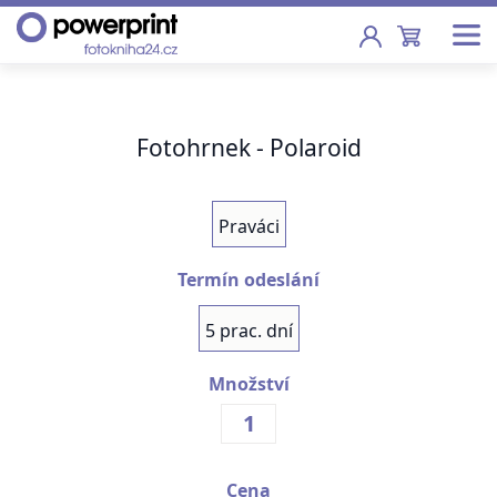
Akce
Fotohrnek - Polaroid
Fotoknihy
Pevná vazba, sešity, poukazy
Praváci
Fotokalendáře
Nástěnné, stolní i roční
Termín odeslání
Fotky
5 prac. dní
Tisk fotografií od 2,90 Kč
Množství
F
Fotoobrazy
Školy
Cena