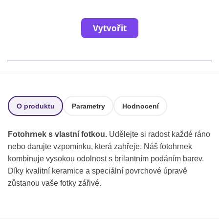
Fotoknihy a dárky pro školy
Ostatní
Vytvořit
Hrnky, magnety, trička…
R
Rady a kontakty
O produktu
Parametry
Hodnocení
Fotohrnek s vlastní fotkou.
Udělejte si radost každé ráno
nebo darujte vzpomínku, která zahřeje. Náš fotohrnek
kombinuje vysokou odolnost s brilantním podáním barev.
Díky kvalitní keramice a speciální povrchové úpravě
zůstanou vaše fotky zářivé.