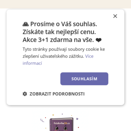
×
🙏 Prosíme o Váš souhlas.
Tipy, jak pracovat s editorem
Získáte tak nejlepší cenu.
Akce 3+1 zdarma na vše. ❤️
Tyto stránky používají soubory cookie ke
Chcete se rychle naučit,
zlepšení uživatelského zážitku.
Více
jak používat náš editor?
informací
SOUHLASÍM
Zjistěte více!
ZOBRAZIT PODROBNOSTI
Nezbytně
Výkonové
Soubory
nutné
soubory
cílení
soubory