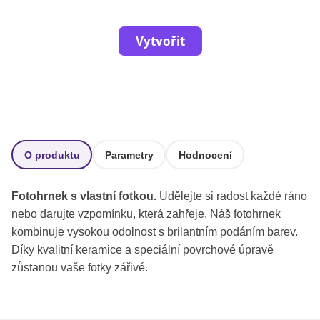
Fotoknihy a dárky pro školy
Ostatní
Vytvořit
Hrnky, magnety, trička…
R
Rady a kontakty
O produktu
Parametry
Hodnocení
Fotohrnek s vlastní fotkou.
Udělejte si radost každé ráno
nebo darujte vzpomínku, která zahřeje. Náš fotohrnek
kombinuje vysokou odolnost s brilantním podáním barev.
Díky kvalitní keramice a speciální povrchové úpravě
zůstanou vaše fotky zářivé.