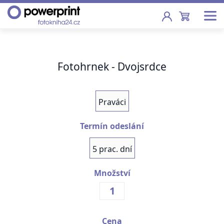
Akce
Fotohrnek - Dvojsrdce
Fotoknihy
Pevná vazba, sešity, poukazy
Praváci
Fotokalendáře
Nástěnné, stolní i roční
Termín odeslání
Fotky
5 prac. dní
Tisk fotografií od 2,90 Kč
Množství
F
Fotoobrazy
Školy
Cena