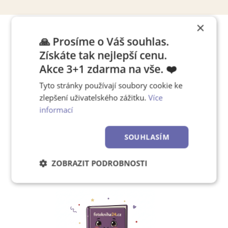
×
🙏 Prosíme o Váš souhlas.
Tipy, jak pracovat s editorem
Získáte tak nejlepší cenu.
Akce 3+1 zdarma na vše. ❤️
Tyto stránky používají soubory cookie ke
Chcete se rychle naučit,
zlepšení uživatelského zážitku.
Více
jak používat náš editor?
informací
SOUHLASÍM
Zjistěte více!
ZOBRAZIT PODROBNOSTI
Nezbytně
Výkonové
Soubory
nutné
soubory
cílení
soubory