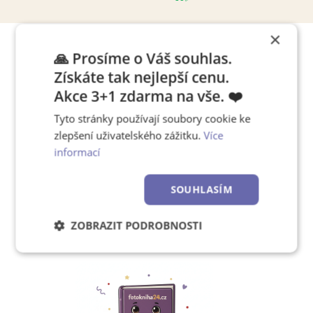
×
🙏 Prosíme o Váš souhlas.
Tipy, jak pracovat s editorem
Získáte tak nejlepší cenu.
Akce 3+1 zdarma na vše. ❤️
Tyto stránky používají soubory cookie ke
Chcete se rychle naučit,
zlepšení uživatelského zážitku.
Více
jak používat náš editor?
informací
SOUHLASÍM
Zjistěte více!
ZOBRAZIT PODROBNOSTI
Nezbytně
Výkonové
Soubory
nutné
soubory
cílení
soubory