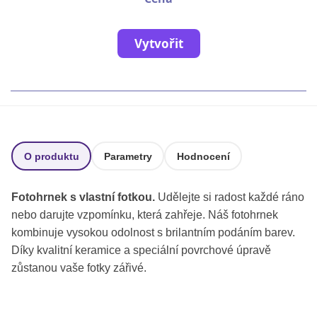
Fotoknihy a dárky pro školy
Ostatní
Vytvořit
Hrnky, magnety, trička…
R
Rady a kontakty
O produktu
Parametry
Hodnocení
Fotohrnek s vlastní fotkou.
Udělejte si radost každé ráno
nebo darujte vzpomínku, která zahřeje. Náš fotohrnek
kombinuje vysokou odolnost s brilantním podáním barev.
Díky kvalitní keramice a speciální povrchové úpravě
zůstanou vaše fotky zářivé.