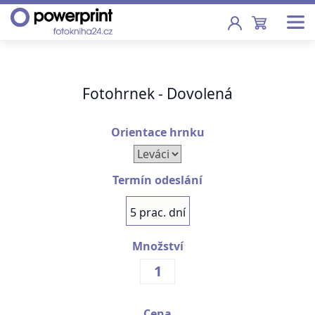
Akce
Fotohrnek - Dovolená
Fotoknihy
Pevná vazba, sešity, poukazy
Orientace hrnku
Fotokalendáře
Nástěnné, stolní i roční
Termín odeslání
Fotky
5 prac. dní
Tisk fotografií od 2,90 Kč
Množství
F
Fotoobrazy
Školy
Cena