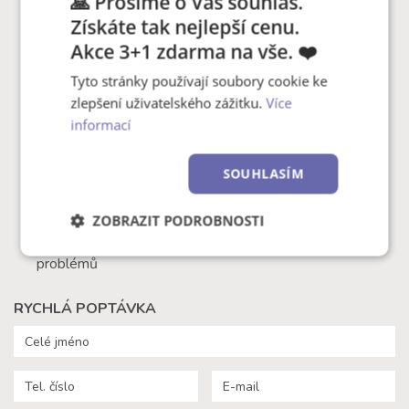
🙏 Prosíme o Váš souhlas.
Fotoknihy
Praha - Dejvice
Získáte tak nejlepší cenu.
Polštář s potiskem
Praha - Žižkov
Ostatní
Akce 3+1 zdarma na vše. ❤️
Fotoobrazy
Brno - Veveří
Hrnky, magnety, trička…
Fotohrnky
Liberec
Tyto stránky používají soubory cookie ke
zlepšení uživatelského zážitku.
Více
R
Rady a kontakty
OSTATNÍ
O NÁS
informací
Obchodní podmínky
O společnosti
Ochrana osobních údajů
Kde nás najdete
SOUHLASÍM
(GDPR)
Provozovny
Cena doručení
ZOBRAZIT PODROBNOSTI
Časté otázky (FAQ)
Tipy, triky a řešení
Nezbytně
Výkonové
Soubory
problémů
nutné
soubory
cílení
soubory
RYCHLÁ POPTÁVKA
Funkční soubory
Nezařazené
soubory