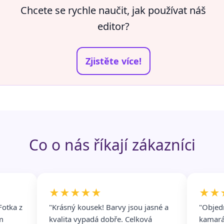
Chcete se rychle naučit, jak používat náš
editor?
Zjistěte více!
Co o nás říkají zákazníci
★★★★★
★★
Fotka z
"Krásný kousek! Barvy jsou jasné a
"Objed
m
kvalita vypadá dobře. Celková
kamará