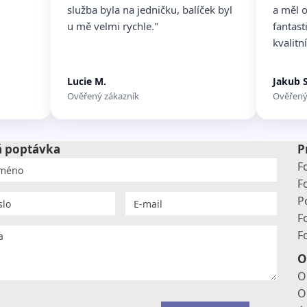
služba byla na jedničku, balíček byl
a měl 
u mě velmi rychle."
fantast
kvalitní
Lucie M.
Jakub S
Ověřený zákazník
Ověřený
á poptávka
P
F
F
P
F
F
O
O
O