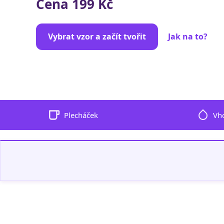
Cena 199 Kč
Vybrat vzor a začít tvořit
Jak na to?
Plecháček
Vh