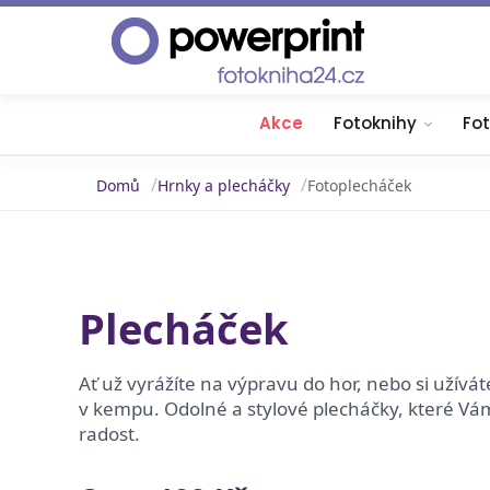
Akce
Fotoknihy
Fo
Domů
Hrnky a plecháčky
Fotoplecháček
Plecháček
Ať už vyrážíte na výpravu do hor, nebo si užívá
v kempu. Odolné a stylové plecháčky, které Vám
radost.