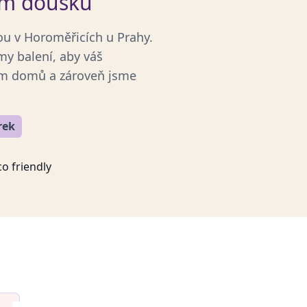
ém doušku
ou v Horoměřicích u Prahy.
y balení, aby váš
vám domů a zároveň jsme
rek
o friendly