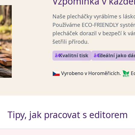
Vzpomínka v každ
Naše plecháčky vyrábíme s lásk
Používáme ECO-FRIENDLY systém
plecháček dorazil v bezpečí k 
šetřili přírodu.
Kvalitní tisk
Ideální jako dá
Vyrobeno v Horoměřicích.
Ec
Tipy, jak pracovat s editorem