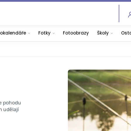
tokalendáře
Fotky
Fotoobrazy
Školy
Ost
te pohodu
 udělají