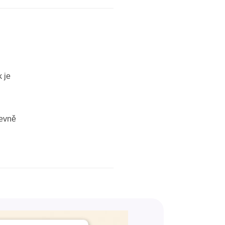
 je
pevně