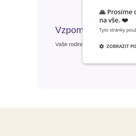
🙏 Prosíme 
na vše. ❤️
Vzpomínky, které ne
Tyto stránky použ
Vaše rodinné chvíle na plecháčk
ZOBRAZIT P
Nezbytně nutn
soubory