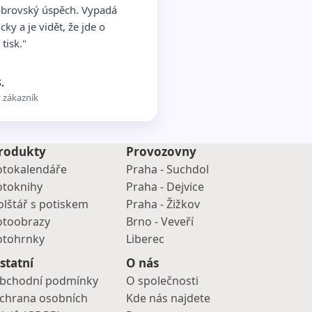
obrovský úspěch. Vypadá
icky a je vidět, že jde o
 tisk."
.
 zákazník
rodukty
Provozovny
otokalendáře
Praha - Suchdol
otoknihy
Praha - Dejvice
olštář s potiskem
Praha - Žižkov
otoobrazy
Brno - Veveří
otohrnky
Liberec
statní
O nás
bchodní podmínky
O společnosti
chrana osobních
Kde nás najdete