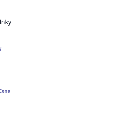
lnky
í
Cena