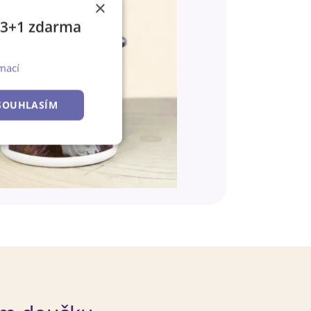
×
e 3+1 zdarma
mací
SOUHLASÍM
Nezařazené
soubory