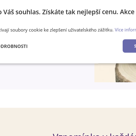
o Váš souhlas. Získáte tak nejlepší cenu. Akc
zmizí.
ívají soubory cookie ke zlepšení uživatelského zážitku.
Více infor
u
ODROBNOSTI
é
Výkonové
Soubory cílení
Funkční soubory
soubory