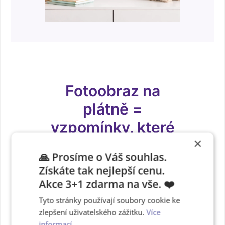
Fotoobraz na
plátně =
vzpomínky, které
×
nezmizí
🙏 Prosíme o Váš souhlas.
Získáte tak nejlepší cenu.
Vzpomínky v dlaních, ne v
Akce 3+1 zdarma na vše. ❤️
mobilu. Pevná vazba s
Tyto stránky používají soubory cookie ke
okénkem pro váš jedinečnou
zlepšení uživatelského zážitku.
Více
fotku.
Vytvořte si fotoknihu
informací