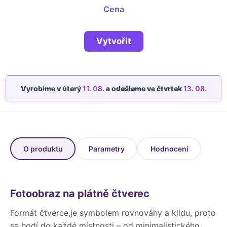
Fotoknihy a dárky pro školy
Cena
Ostatní
Hrnky, magnety, trička…
Vytvořit
R
Rady a kontakty
Vyrobíme v úterý
11. 08.
a odešleme ve čtvrtek
13. 08.
O produktu
Parametry
Hodnocení
Fotoobraz na plátně čtverec
Formát čtverce,je symbolem rovnováhy a klidu, proto
se hodí do každé místnosti – od minimalistického