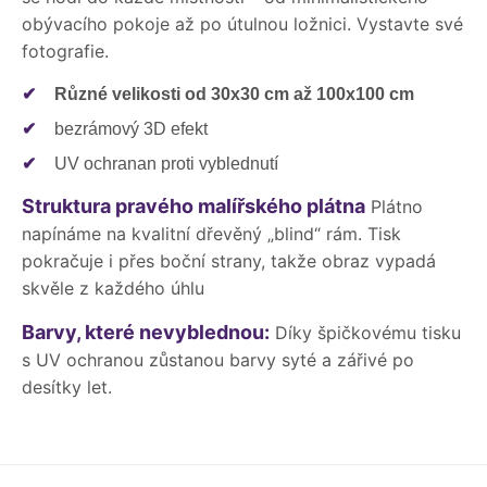
obývacího pokoje až po útulnou ložnici. Vystavte své
fotografie.
✔
Různé velikosti od 30x30 cm až 100x100 cm
✔
bezrámový 3D efekt
✔
UV ochranan proti vyblednutí
Struktura pravého malířského plátna
Plátno
napínáme na kvalitní dřevěný „blind“ rám. Tisk
pokračuje i přes boční strany, takže obraz vypadá
skvěle z každého úhlu
Barvy, které nevyblednou:
Díky špičkovému tisku
s UV ochranou zůstanou barvy syté a zářivé po
desítky let.