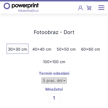
Akce
Fotoobraz - Dort
Fotoknihy
Pevná vazba, sešity, poukazy
30x30 cm
40x40 cm
50x50 cm
60x60 cm
Fotokalendáře
Nástěnné, stolní i roční
100x100 cm
Fotky
Termín odeslání
Tisk fotografií od 2,90 Kč
F
Fotoobrazy
Množství
Školy