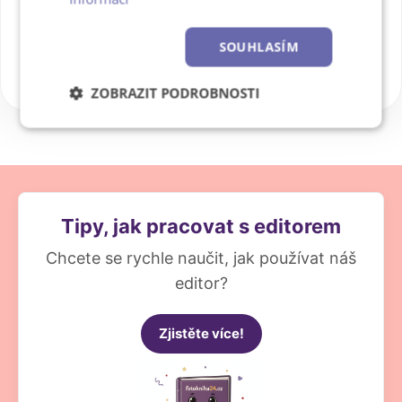
nyní.
SOUHLASÍM
ZOBRAZIT PODROBNOSTI
Nezbytně
Výkonové
Soubory
nutné
soubory
cílení
soubory
Tipy, jak pracovat s editorem
Funkční soubory
Nezařazené
soubory
Chcete se rychle naučit, jak používat náš
editor?
Zjistěte více!