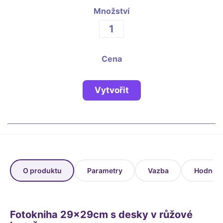
Fotoknihy a dárky pro školy
Množství
Ostatní
Hrnky, magnety, trička…
R
Cena
Rady a kontakty
Vytvořit
O produktu
Parametry
Vazba
Hodnoce
Fotokniha 29x29cm s desky v růžové