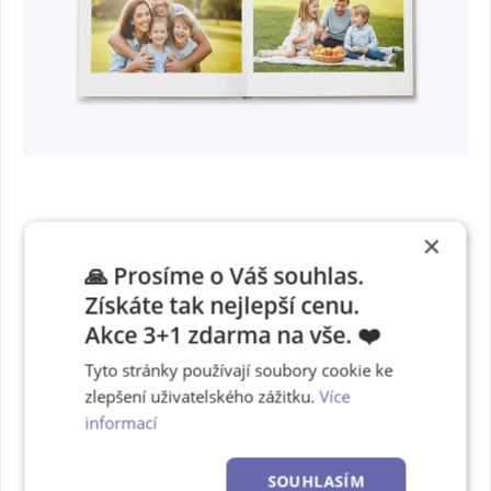
×
Růžová barva
🙏 Prosíme o Váš souhlas.
desek s výřezem na
Získáte tak nejlepší cenu.
Akce 3+1 zdarma na vše. ❤️
fotku
Tyto stránky používají soubory cookie ke
zlepšení uživatelského zážitku.
Více
Některé okamžiky jsou
příliš
informací
cenné
na to, aby zůstaly jen v
mobilu. Prémiový vzhled a
SOUHLASÍM