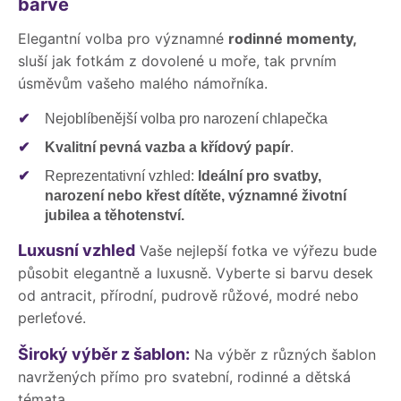
barvě
Elegantní volba pro významné
rodinné momenty,
sluší jak fotkám z dovolené u moře, tak prvním
úsměvům vašeho malého námořníka.
✔
Nejoblíbenější volba pro narození chlapečka
✔
Kvalitní pevná vazba a křídový papír
.
✔
Reprezentativní vzhled:
Ideální pro svatby,
narození nebo křest dítěte, významné životní
jubilea a těhotenství.
Luxusní vzhled
Vaše nejlepší fotka ve výřezu bude
působit elegantně a luxusně. Vyberte si barvu desek
od antracit, přírodní, pudrově růžové, modré nebo
perleťové.
Široký výběr z šablon:
Na výběr z různých šablon
navržených přímo pro svatební, rodinné a dětská
témata.