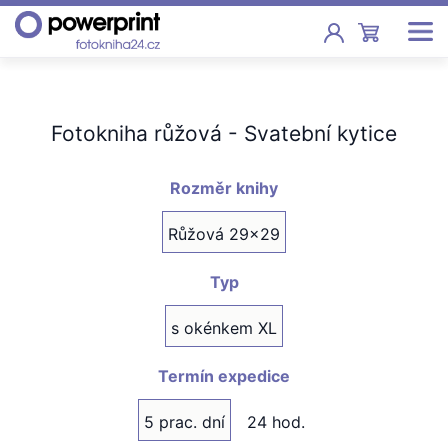
Akce
Fotokniha růžová - Svatební kytice
Fotoknihy
Pevná vazba, sešity, poukazy
Rozměr knihy
Fotokalendáře
Růžová 29x29
Nástěnné, stolní i roční
Typ
Fotky
Tisk fotografií od 2,90 Kč
s okénkem XL
F
Fotoobrazy
Termín expedice
5 prac. dní
24 hod.
Školy