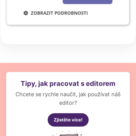
okénko na přední straně slouží
ZOBRAZIT PODROBNOSTI
jako brána do vašeho příběhu.
Nezbytně
Výkonové
Soubory
nutné
soubory
cílení
soubory
Funkční soubory
Nezařazené
soubory
Tipy, jak pracovat s editorem
Chcete se rychle naučit, jak používat náš
editor?
Zjistěte více!