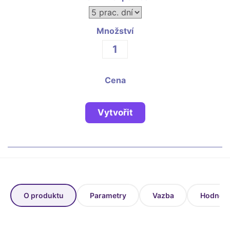
Fotoknihy a dárky pro školy
Ostatní
Množství
Hrnky, magnety, trička…
R
Rady a kontakty
Cena
Vytvořit
O produktu
Parametry
Vazba
Hodnoce