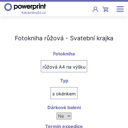
Akce
Fotokniha růžová - Svatební krajka
Fotoknihy
Pevná vazba, sešity, poukazy
Fotokniha
Fotokalendáře
růžová A4 na výšku
Nástěnné, stolní i roční
Typ
Fotky
Tisk fotografií od 2,90 Kč
s okénkem
F
Fotoobrazy
Dárkové balení
Školy
Termín expedice