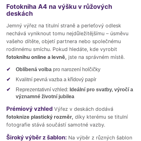
Fotokniha A4 na výšku v růžových
deskách
Jemný výřez na titulní straně a perleťový odlesk
nechává vyniknout tomu nejdůležitějšímu – úsměvu
vašeho dítěte, objetí partnera nebo společnému
rodinnému smíchu. Pokud hledáte, kde vyrobit
fotoknihu online a levně,
jste na správném místě.
✔
Oblíbená volba
pro narození holčičky
✔
Kvalitní pevná vazba a křídový papír
✔
Reprezentativní vzhled:
Ideální pro svatby, výročí a
významné životní jubilea
Prémiový vzhled
Výřez v deskách dodává
fotoknize plastický rozměr,
díky kterému se titulní
fotografie stává součástí samotné vazby.
Široký výběr z šablon:
Na výběr z různých šablon