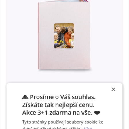
×
🙏 Prosíme o Váš souhlas.
Získáte tak nejlepší cenu.
Fotokniha v
Akce 3+1 zdarma na vše. ❤️
růžových deskách
Tyto stránky používají soubory cookie ke
zlepšení uživatelského zážitku.
Více