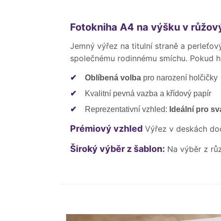
Fotokniha A4 na výšku v růžo
Jemný výřez na titulní straně a perleťo
společnému rodinnému smíchu. Pokud hl
✔
Oblíbená volba
pro narození holčičky
✔
Kvalitní pevná vazba a křídový papír
✔
Reprezentativní vzhled:
Ideální pro sv
Prémiový vzhled
Výřez v deskách d
Široký výběr z šablon:
Na výběr z rů