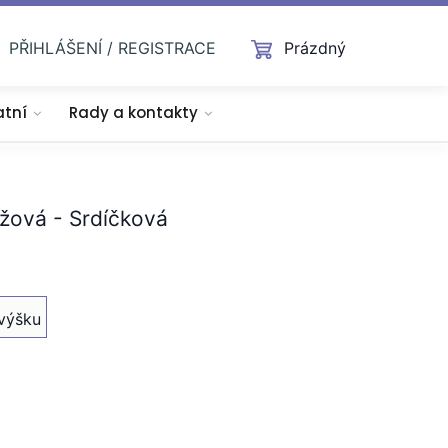
PŘIHLÁŠENÍ / REGISTRACE
Prázdný
atní
Rady a kontakty
ůžová - Srdíčková
výšku