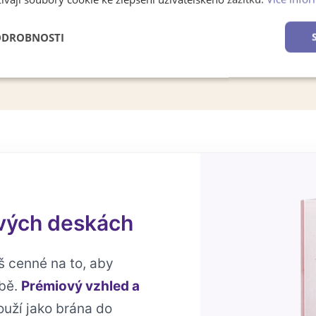
ODROBNOSTI
é
Výkonové
Soubory cílení
Funkční soubory
soubory
ových deskách
š cenné na to, aby
obě.
Prémiový vzhled a
ouží jako brána do