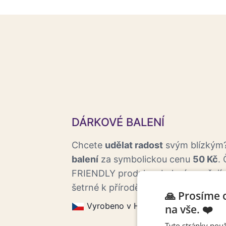
DÁRKOVÉ BALENÍ
Chcete
udělat radost
svým blízkým?
balení
za symbolickou cenu
50 Kč
.
FRIENDLY produkce balení zaručují,
šetrné k přírodě.
🙏 Prosíme 
Vyrobeno v Horoměřicích.
Eco f
na vše. ❤️
Tyto stránky použ