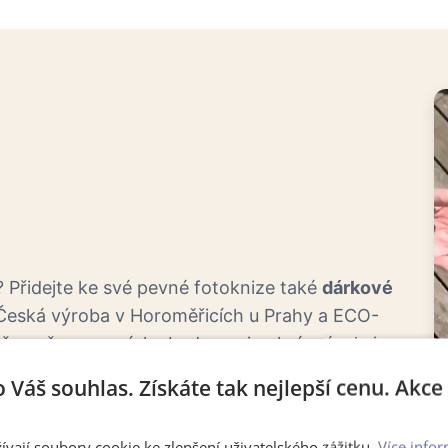
 Přidejte ke své pevné fotoknize také
dárkové
 Česká výroba v Horoměřicích u Prahy a ECO-
 že vaše vzpomínky budou nejen krásné, ale i
o Váš souhlas. Získáte tak nejlepší cenu. Akc
riendly
ívají soubory cookie ke zlepšení uživatelského zážitku.
Více infor