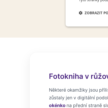
ZOBRAZIT P
Nezbytně nutn
soubory
Fotokniha v růž
Některé okamžiky jsou příli
zůstaly jen v digitální pod
okénko
na přední straně sl