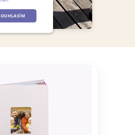
SOUHLASÍM
Nezařazené
soubory