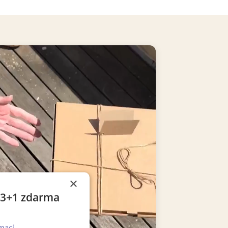
×
e 3+1 zdarma
mací