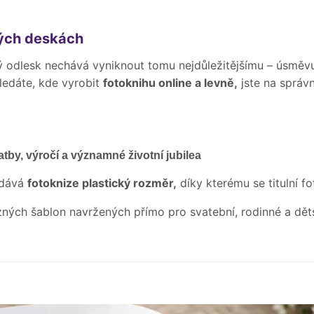
vých deskách
vý odlesk nechává vyniknout tomu nejdůležitějšímu – úsměvu
edáte, kde vyrobit
fotoknihu online a levně,
jste na správ
atby, výročí a významné životní jubilea
odává
fotoknize plastický rozměr,
díky kterému se titulní f
zných šablon navržených přímo pro svatební, rodinné a dět