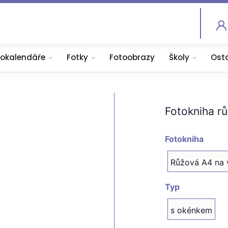
tokalendáře
Fotky
Fotoobrazy
Školy
Ost
Fotokniha r
Fotokniha
Růžová A4 na 
Typ
s okénkem