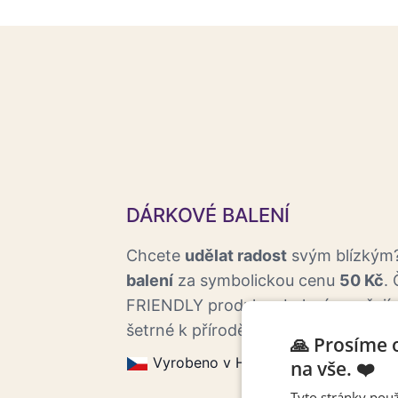
DÁRKOVÉ BALENÍ
Chcete
udělat radost
svým blízkým?
balení
za symbolickou cenu
50 Kč
.
FRIENDLY produkce balení zaručují,
šetrné k přírodě.
🙏 Prosíme 
Vyrobeno v Horoměřicích.
Eco f
na vše. ❤️
Tyto stránky použ