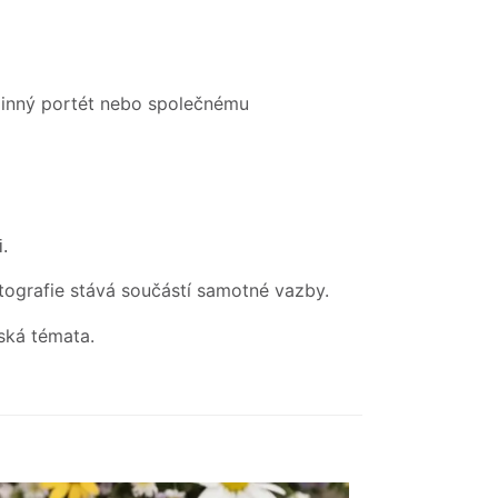
odinný portét nebo společnému
i.
otografie stává součástí samotné vazby.
ská témata.