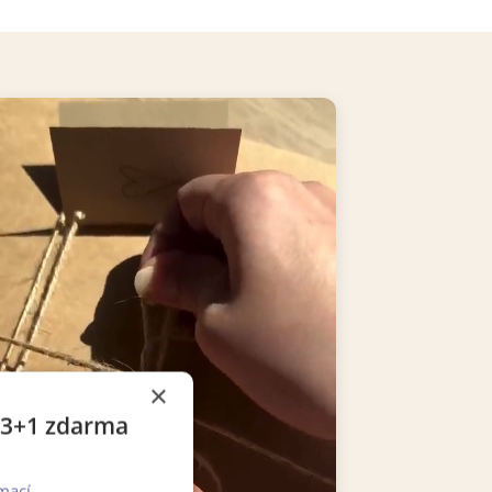
×
e 3+1 zdarma
mací