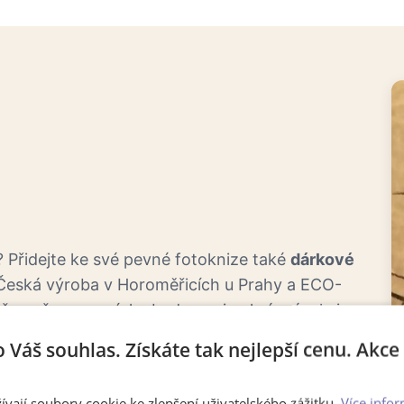
 Přidejte ke své pevné fotoknize také
dárkové
 Česká výroba v Horoměřicích u Prahy a ECO-
 že vaše vzpomínky budou nejen krásné, ale i
o Váš souhlas. Získáte tak nejlepší cenu. Akc
riendly
ívají soubory cookie ke zlepšení uživatelského zážitku.
Více infor