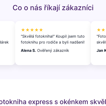
Co o nás říkají zákazníci
★★★★★
★★
"Skvělá fotokniha!" Koupil jsem tuto
"Foto
dárek
fotoknihu pro rodiče a byli nadšeni!
skvěl
Alena S.
Ověřený zákazník
Jan K
fotokniha express s okénkem skvě