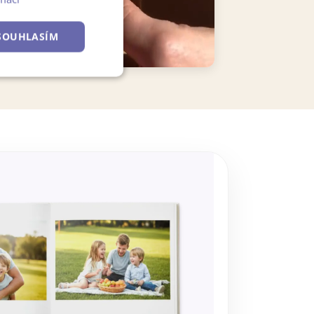
SOUHLASÍM
Nezařazené
soubory