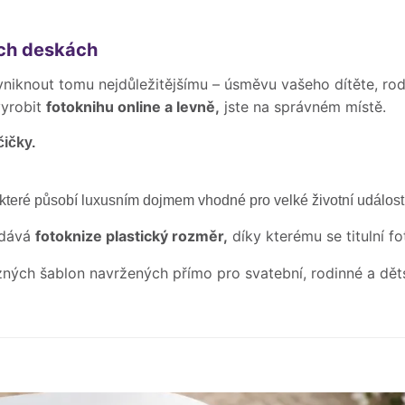
ých deskách
vyniknout tomu nejdůležitějšímu – úsměvu vašeho dítěte, r
vyrobit
fotoknihu online a levně,
jste na správném místě.
čičky.
, které působí luxusním dojmem
vhodné pro velké životní událost
odává
fotoknize plastický rozměr,
díky kterému se titulní f
zných šablon navržených přímo pro svatební, rodinné a dět