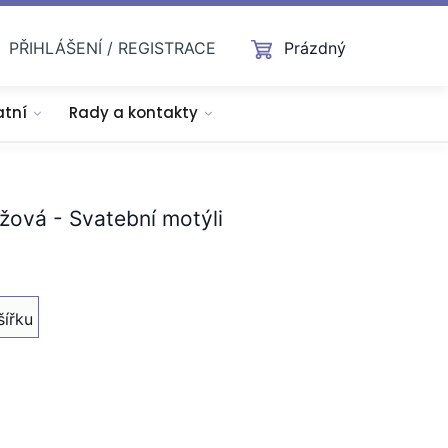
PŘIHLÁŠENÍ / REGISTRACE
Prázdný
atní
Rady a kontakty
žová - Svatební motýli
šířku