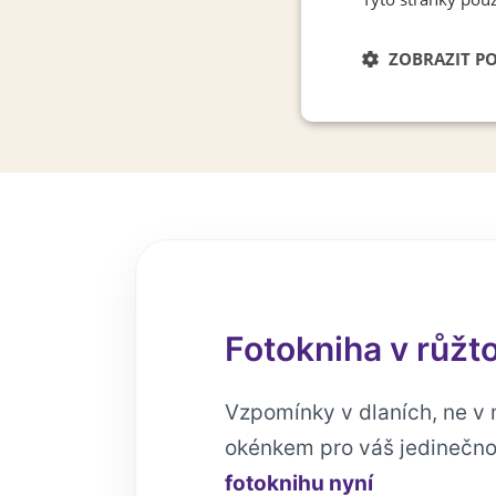
ZOBRAZIT P
Nezbytně nutn
soubory
Fotokniha v růž
Vzpomínky v dlaních, ne v 
okénkem pro váš jedinečno
fotoknihu nyní