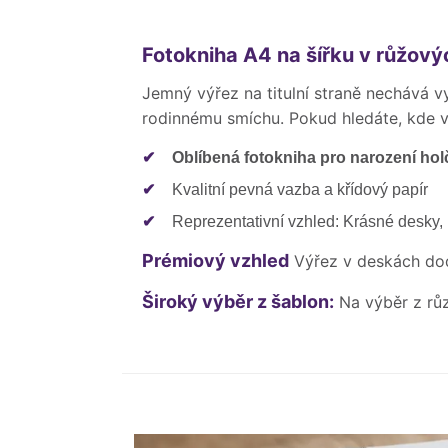
Fotokniha A4 na šířku v růžov
Jemný výřez na titulní straně nechává 
rodinnému smíchu. Pokud hledáte, kde 
✔
Oblíbená fotokniha pro narození hol
✔
Kvalitní pevná vazba a křídový papír
✔
Reprezentativní vzhled: Krásné desky
Prémiový vzhled
Výřez v deskách d
Široký výběr z šablon:
Na výběr z rů