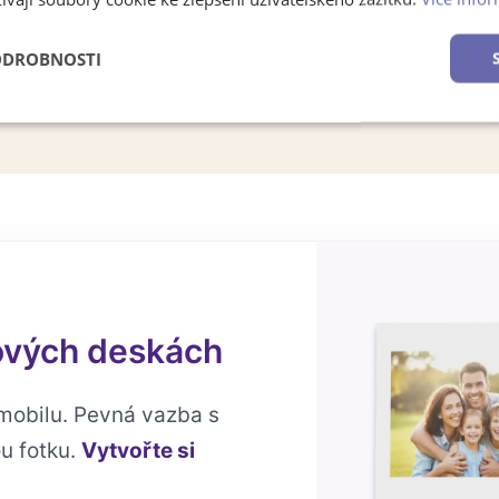
ODROBNOSTI
é
Výkonové
Soubory cílení
Funkční soubory
soubory
tových deskách
mobilu. Pevná vazba s
u fotku.
Vytvořte si