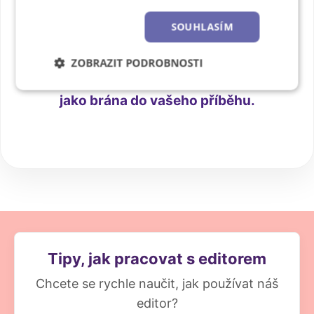
Některé okamžiky jsou
příliš
SOUHLASÍM
cenné
na to, aby zůstaly jen v
mobilu. Prémiový vzhled a
ZOBRAZIT PODROBNOSTI
okénko na přední straně slouží
Nezbytně
Výkonové
Soubory
jako brána do vašeho příběhu.
nutné
soubory
cílení
soubory
Funkční soubory
Nezařazené
soubory
Tipy, jak pracovat s editorem
Chcete se rychle naučit, jak používat náš
editor?