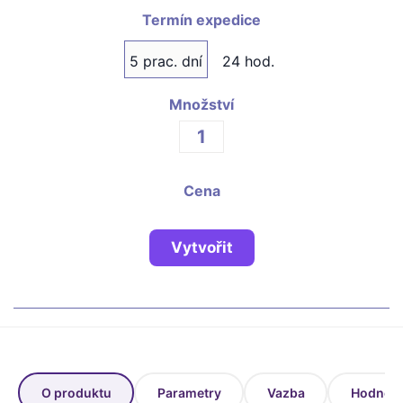
Fotoknihy a dárky pro školy
Termín expedice
Ostatní
5 prac. dní
24 hod.
Hrnky, magnety, trička…
Množství
R
Rady a kontakty
Cena
Vytvořit
O produktu
Parametry
Vazba
Hodnoce