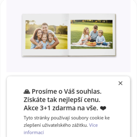
×
🙏 Prosíme o Váš souhlas.
Získáte tak nejlepší cenu.
Růžová barva
Akce 3+1 zdarma na vše. ❤️
desek s výřezem na
Tyto stránky používají soubory cookie ke
fotku
zlepšení uživatelského zážitku.
Více
informací