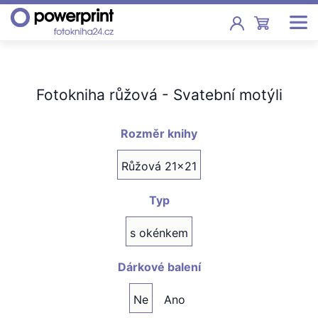
Akce
Fotokniha růžová - Svatební motýli
Fotoknihy
Pevná vazba, sešity, poukazy
Rozměr knihy
Fotokalendáře
Růžová 21x21
Nástěnné, stolní i roční
Typ
Fotky
Tisk fotografií od 2,90 Kč
s okénkem
F
Fotoobrazy
Dárkové balení
Ne
Ano
Školy