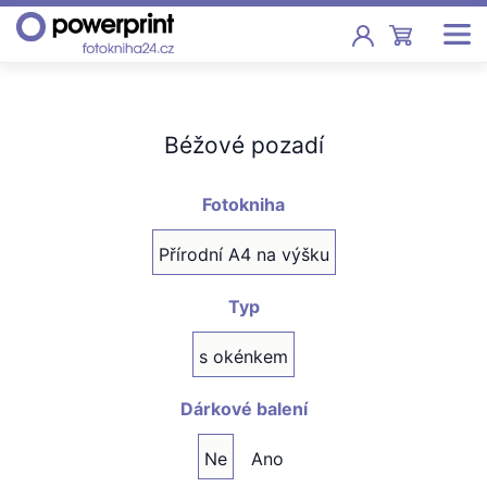
Akce
Béžové pozadí
Fotoknihy
Pevná vazba, sešity, poukazy
Fotokniha
Fotokalendáře
Přírodní A4 na výšku
Nástěnné, stolní i roční
Typ
Fotky
Tisk fotografií od 2,90 Kč
s okénkem
F
Fotoobrazy
Dárkové balení
Ne
Ano
Školy