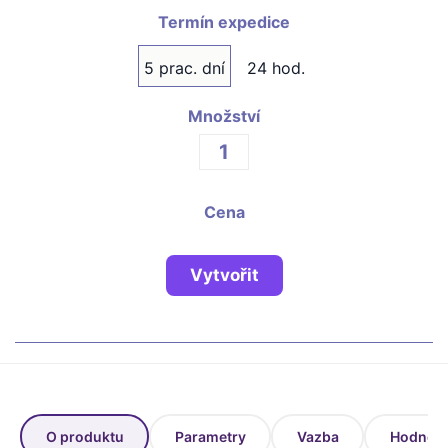
Fotoknihy a dárky pro školy
Termín expedice
Ostatní
5 prac. dní
24 hod.
Hrnky, magnety, trička…
Množství
R
Rady a kontakty
Cena
Vytvořit
O produktu
Parametry
Vazba
Hodnoce