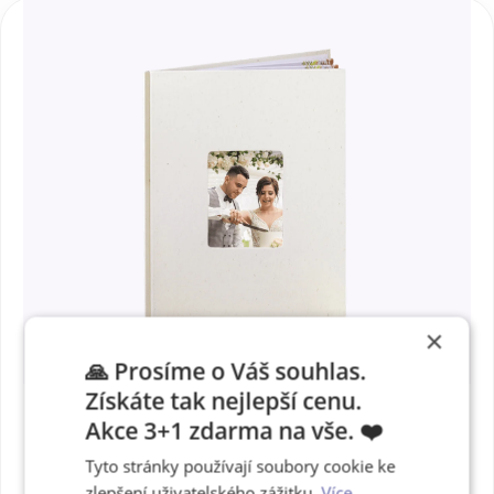
×
🙏 Prosíme o Váš souhlas.
Získáte tak nejlepší cenu.
Akce 3+1 zdarma na vše. ❤️
Tyto stránky používají soubory cookie ke
Fotokniha express
zlepšení uživatelského zážitku.
Více