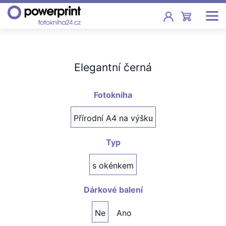
Akce
Elegantní černá
Fotoknihy
Pevná vazba, sešity, poukazy
Fotokniha
Fotokalendáře
Přírodní A4 na výšku
Nástěnné, stolní i roční
Typ
Fotky
Tisk fotografií od 2,90 Kč
s okénkem
F
Fotoobrazy
Dárkové balení
Ne
Ano
Školy