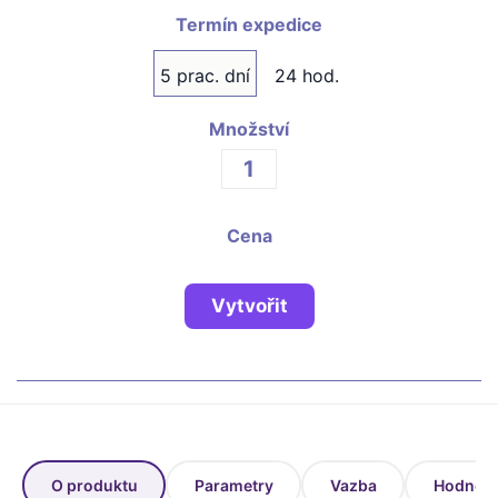
Fotoknihy a dárky pro školy
Termín expedice
Ostatní
5 prac. dní
24 hod.
Hrnky, magnety, trička…
Množství
R
Rady a kontakty
Cena
Vytvořit
O produktu
Parametry
Vazba
Hodnoce