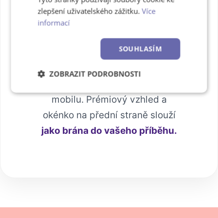
Přírodní barva
zlepšení uživatelského zážitku.
Více
desek s výřezem na
informací
fotku
SOUHLASÍM
Některé okamžiky jsou
příliš
ZOBRAZIT PODROBNOSTI
cenné
na to, aby zůstaly jen v
Nezbytně
Výkonové
Soubory
mobilu. Prémiový vzhled a
nutné
soubory
cílení
soubory
okénko na přední straně slouží
jako brána do vašeho příběhu.
Funkční soubory
Nezařazené
soubory