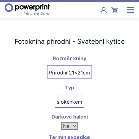
Akce
Fotokniha přírodní - Svatební kytice
Fotoknihy
Pevná vazba, sešity, poukazy
Rozměr knihy
Fotokalendáře
Přírodní 21x21cm
Nástěnné, stolní i roční
Typ
Fotky
Tisk fotografií od 2,90 Kč
s okénkem
F
Fotoobrazy
Dárkové balení
Školy
Termín expedice