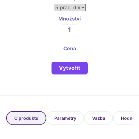
Fotoknihy a dárky pro školy
Ostatní
Množství
Hrnky, magnety, trička…
R
Rady a kontakty
Cena
Vytvořit
O produktu
Parametry
Vazba
Hodnoce