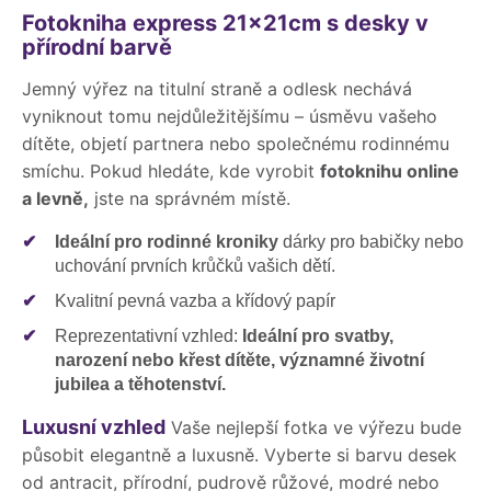
Fotokniha express 21x21cm s desky v
přírodní barvě
Jemný výřez na titulní straně a odlesk nechává
vyniknout tomu nejdůležitějšímu – úsměvu vašeho
dítěte, objetí partnera nebo společnému rodinnému
smíchu. Pokud hledáte, kde vyrobit
fotoknihu online
a levně,
jste na správném místě.
✔
Ideální pro rodinné kroniky
dárky pro babičky nebo
uchování prvních krůčků vašich dětí.
✔
Kvalitní pevná vazba a křídový papír
✔
Reprezentativní vzhled:
Ideální pro svatby,
narození nebo křest dítěte, významné životní
jubilea a těhotenství.
Luxusní vzhled
Vaše nejlepší fotka ve výřezu bude
působit elegantně a luxusně. Vyberte si barvu desek
od antracit, přírodní, pudrově růžové, modré nebo