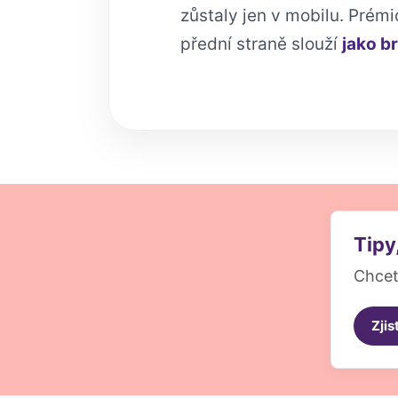
zůstaly jen v mobilu. Prém
přední straně slouží
jako b
Tipy
Chcet
Zjis