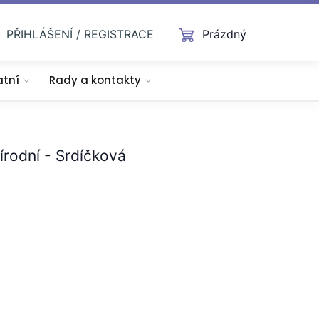
PŘIHLÁŠENÍ / REGISTRACE
Prázdný
atní
Rady a kontakty
írodní - Srdíčková