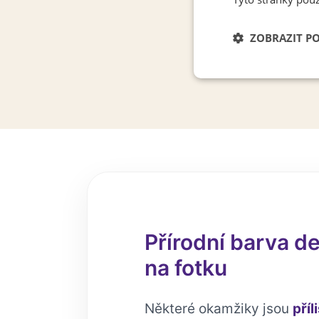
ZOBRAZIT P
Nezbytně nutn
soubory
Přírodní barva d
na fotku
Některé okamžiky jsou
příl