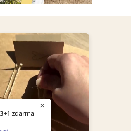
×
e 3+1 zdarma
mací