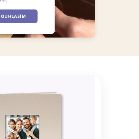
SOUHLASÍM
Nezařazené
soubory