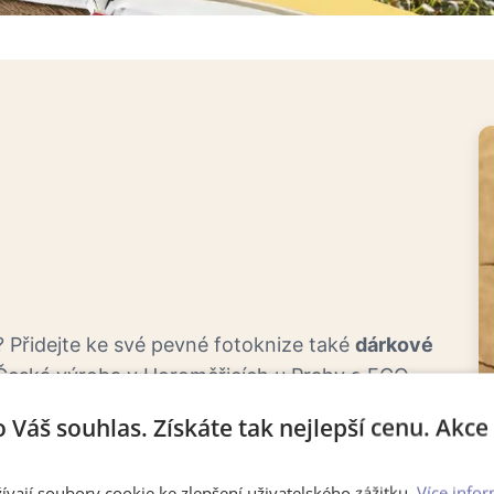
 Přidejte ke své pevné fotoknize také
dárkové
 Česká výroba v Horoměřicích u Prahy a ECO-
 že vaše vzpomínky budou nejen krásné, ale i
o Váš souhlas. Získáte tak nejlepší cenu. Akc
riendly
ívají soubory cookie ke zlepšení uživatelského zážitku.
Více infor