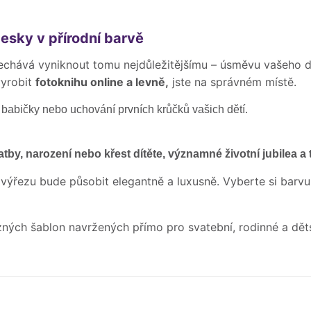
esky v přírodní barvě
nechává vyniknout tomu nejdůležitějšímu – úsměvu vašeho d
vyrobit
fotoknihu online a levně,
jste na správném místě.
 babičky nebo uchování prvních krůčků vašich dětí.
atby, narození nebo křest dítěte, významné životní jubilea a 
 výřezu bude působit elegantně a luxusně. Vyberte si barvu
zných šablon navržených přímo pro svatební, rodinné a dět