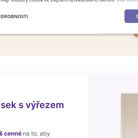
ODROBNOSTI
é
Výkonové
Soubory cílení
Funkční soubory
soubory
esek s výřezem
iš cenné
na to, aby