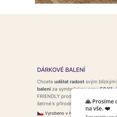
DÁRKOVÉ BALENÍ
Chcete
udělat radost
svým blízkým?
balení
za symbolickou cenu
50 Kč
.
FRIENDLY produkce balení zaručují,
🙏 Prosíme 
šetrné k přírodě.
na vše. ❤️
Vyrobeno v Horoměřicích.
Eco f
Tyto stránky použ