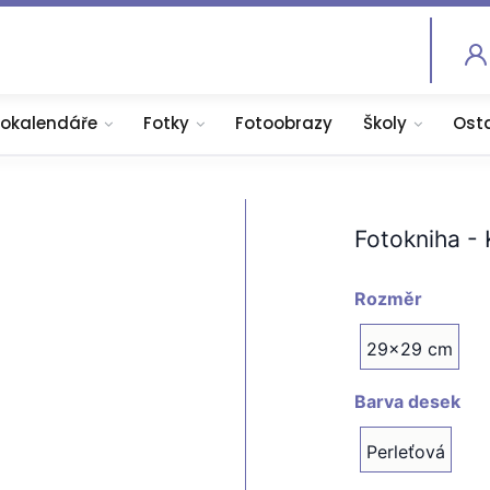
tokalendáře
Fotky
Fotoobrazy
Školy
Ost
Fotokniha - 
Rozměr
29x29 cm
Barva desek
Perleťová