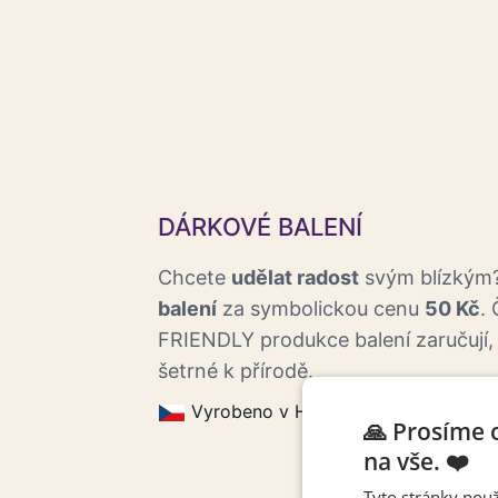
DÁRKOVÉ BALENÍ
Chcete
udělat radost
svým blízkým?
balení
za symbolickou cenu
50 Kč
.
FRIENDLY produkce balení zaručují,
šetrné k přírodě.
Vyrobeno v Horoměřicích.
Eco f
🙏 Prosíme 
na vše. ❤️
Tyto stránky použ