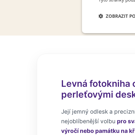
ZOBRAZIT P
Nezbytně nutn
soubory
Levná fotokniha 
perleťovými des
Její jemný odlesk a precizní
nejoblíbenější volbu
pro sv
výročí nebo památku na kře