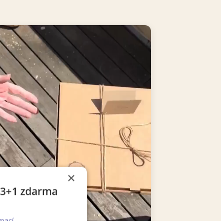
×
e 3+1 zdarma
mací