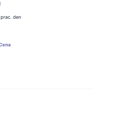
í
 prac. den
Cena