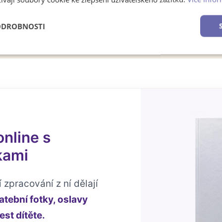
ODROBNOSTI
é
Výkonové
Soubory cílení
Funkční soubory
soubory
online s
kami
 zpracování z ní dělají
atební fotky, oslavy
st dítěte.