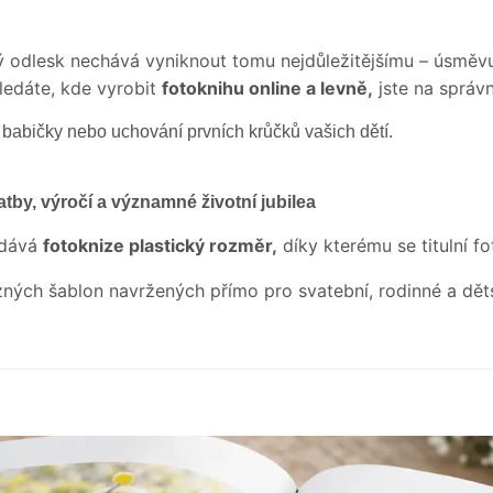
vý odlesk nechává vyniknout tomu nejdůležitějšímu – úsměvu
edáte, kde vyrobit
fotoknihu online a levně,
jste na správ
 babičky nebo uchování prvních krůčků vašich dětí.
atby, výročí a významné životní jubilea
odává
fotoknize plastický rozměr,
díky kterému se titulní f
zných šablon navržených přímo pro svatební, rodinné a dět