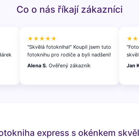
Co o nás říkají zákazníci
★★★★★
★★
"Skvělá fotokniha!" Koupil jsem tuto
"Foto
dárek
fotoknihu pro rodiče a byli nadšeni!
skvěl
Alena S.
Ověřený zákazník
Jan K
fotokniha express s okénkem skvě