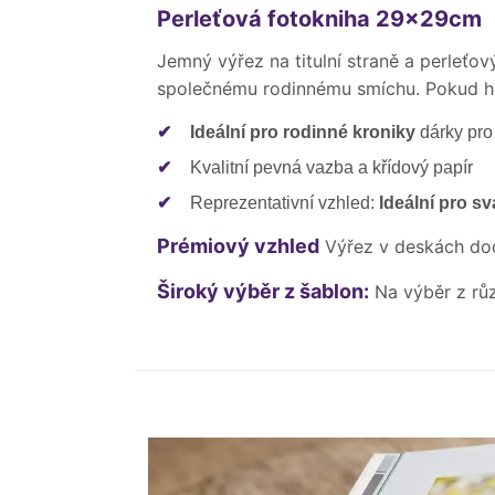
Perleťová fotokniha 29x29cm
Jemný výřez na titulní straně a perleťo
společnému rodinnému smíchu. Pokud hl
✔
Ideální pro rodinné kroniky
dárky pro
✔
Kvalitní pevná vazba a křídový papír
✔
Reprezentativní vzhled:
Ideální pro sv
Prémiový vzhled
Výřez v deskách d
Široký výběr z šablon:
Na výběr z rů