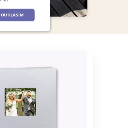
SOUHLASÍM
Nezařazené
soubory