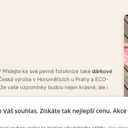
 Přidejte ke své pevné fotoknize také
dárkové
 Česká výroba v Horoměřicích u Prahy a ECO-
 že vaše vzpomínky budou nejen krásné, ale i
riendly
o Váš souhlas. Získáte tak nejlepší cenu. Akc
ívají soubory cookie ke zlepšení uživatelského zážitku.
Více infor