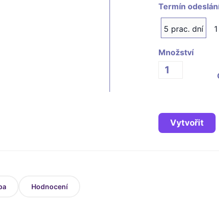
Termín odeslán
5 prac. dní
1
Množství
Vytvořit
ba
Hodnocení