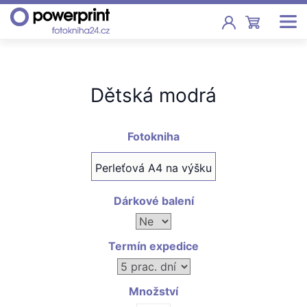
Akce
Dětská modrá
Fotoknihy
Pevná vazba, sešity, poukazy
Fotokniha
Fotokalendáře
Perleťová A4 na výšku
Nástěnné, stolní i roční
Fotky
Dárkové balení
Tisk fotografií od 2,90 Kč
Termín expedice
F
Fotoobrazy
Školy
Množství