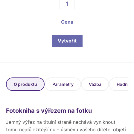
Fotoknihy a dárky pro školy
Ostatní
Hrnky, magnety, trička…
Cena
R
Rady a kontakty
Vytvořit
O produktu
Parametry
Vazba
Hodnoce
Fotokniha s výřezem na fotku
Jemný výřez na titulní straně nechává vyniknout
tomu nejdůležitějšímu – úsměvu vašeho dítěte, objetí