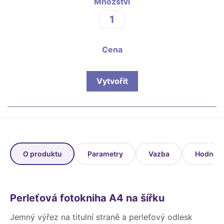
Fotoknihy a dárky pro školy
Množství
Ostatní
Hrnky, magnety, trička…
Cena
R
Rady a kontakty
Vytvořit
O produktu
Parametry
Vazba
Hodnoce
Perleťová fotokniha A4 na šířku
Jemný výřez na titulní straně a perleťový odlesk