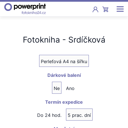
Akce
Fotokniha - Srdíčková
Fotoknihy
Pevná vazba, sešity, poukazy
Perleťová A4 na šířku
Fotokalendáře
Nástěnné, stolní i roční
Dárkové balení
Fotky
Ne
Ano
Tisk fotografií od 2,90 Kč
Termín expedice
F
Fotoobrazy
Do 24 hod.
5 prac. dní
Školy