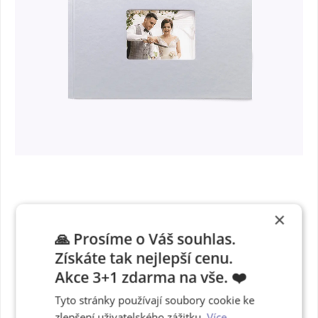
×
Fotokniha v
🙏 Prosíme o Váš souhlas.
nádherných
Získáte tak nejlepší cenu.
perleťových
Akce 3+1 zdarma na vše. ❤️
deskách
Tyto stránky používají soubory cookie ke
zlepšení uživatelského zážitku.
Více