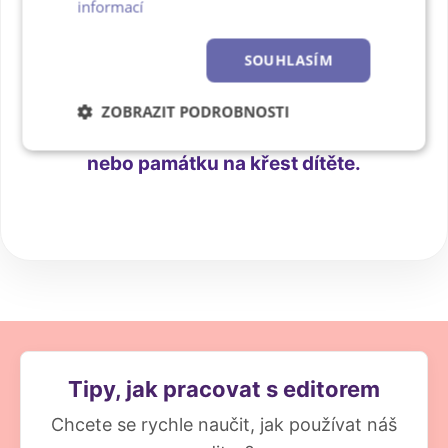
informací
Její jemný odlesk a precizní
SOUHLASÍM
zpracování z ní dělají
nejoblíbenější volbu
pro
ZOBRAZIT PODROBNOSTI
svatební fotky, oslavy výročí
Nezbytně
Výkonové
Soubory
nebo památku na křest dítěte.
nutné
soubory
cílení
soubory
Funkční soubory
Nezařazené
soubory
Tipy, jak pracovat s editorem
Chcete se rychle naučit, jak používat náš