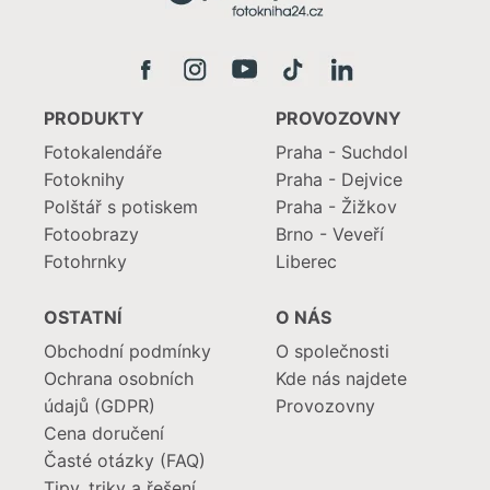
PRODUKTY
PROVOZOVNY
Fotokalendáře
Praha - Suchdol
Fotoknihy
Praha - Dejvice
Polštář s potiskem
Praha - Žižkov
Fotoobrazy
Brno - Veveří
Fotohrnky
Liberec
OSTATNÍ
O NÁS
Obchodní podmínky
O společnosti
Ochrana osobních
Kde nás najdete
údajů (GDPR)
Provozovny
Cena doručení
Časté otázky (FAQ)
Tipy, triky a řešení