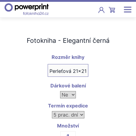
Akce
Fotokniha - Elegantní černá
Fotoknihy
Pevná vazba, sešity, poukazy
Rozměr knihy
Fotokalendáře
Perleťová 21x21
Nástěnné, stolní i roční
Dárkové balení
Fotky
Tisk fotografií od 2,90 Kč
Termín expedice
F
Fotoobrazy
Množství
Školy