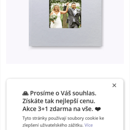
×
Levná fotokniha
🙏 Prosíme o Váš souhlas.
Získáte tak nejlepší cenu.
online s
Akce 3+1 zdarma na vše. ❤️
perleťovými
Tyto stránky používají soubory cookie ke
deskami
zlepšení uživatelského zážitku.
Více