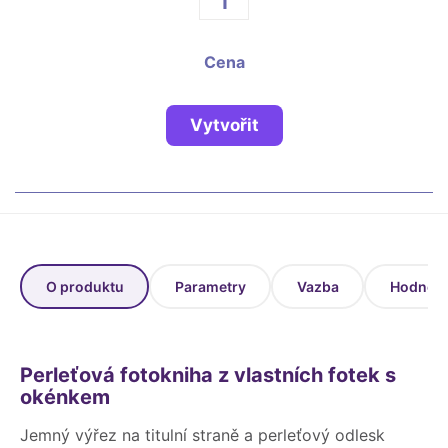
Fotoknihy a dárky pro školy
Ostatní
Cena
Hrnky, magnety, trička…
R
Rady a kontakty
Vytvořit
O produktu
Parametry
Vazba
Hodnoce
Perleťová fotokniha z vlastních fotek s
okénkem
Jemný výřez na titulní straně a perleťový odlesk