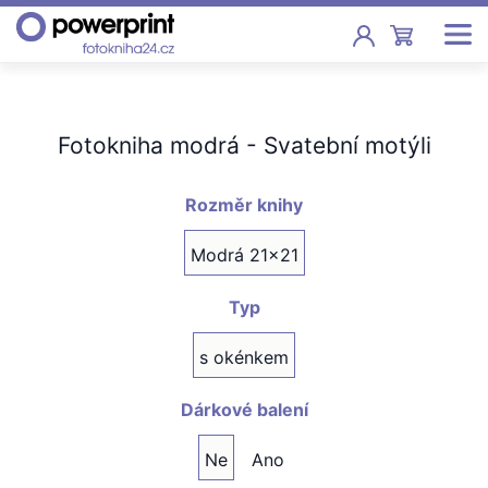
Akce
Fotokniha modrá - Svatební motýli
Fotoknihy
Pevná vazba, sešity, poukazy
Rozměr knihy
Fotokalendáře
Modrá 21x21
Nástěnné, stolní i roční
Typ
Fotky
Tisk fotografií od 2,90 Kč
s okénkem
F
Fotoobrazy
Dárkové balení
Ne
Ano
Školy