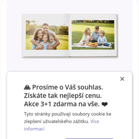
×
🙏 Prosíme o Váš souhlas.
Získáte tak nejlepší cenu.
Modrá barva desek
Akce 3+1 zdarma na vše. ❤️
s výřezem na fotku
Tyto stránky používají soubory cookie ke
zlepšení uživatelského zážitku.
Více
informací
Některé okamžiky jsou
příliš