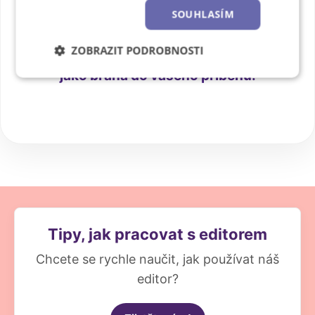
cenné
na to, aby zůstaly jen v
SOUHLASÍM
mobilu. Prémiový vzhled a
ZOBRAZIT PODROBNOSTI
okénko na přední straně slouží
jako brána do vašeho příběhu.
Nezbytně
Výkonové
Soubory
nutné
soubory
cílení
soubory
Funkční soubory
Nezařazené
soubory
Tipy, jak pracovat s editorem
Chcete se rychle naučit, jak používat náš
editor?