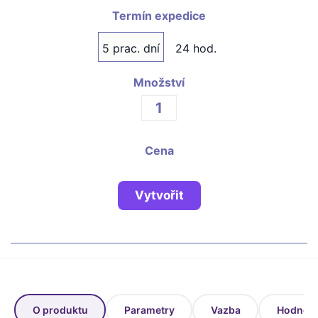
Fotoknihy a dárky pro školy
Termín expedice
Ostatní
5 prac. dní
24 hod.
Hrnky, magnety, trička…
Množství
R
Rady a kontakty
Cena
Vytvořit
O produktu
Parametry
Vazba
Hodnoce