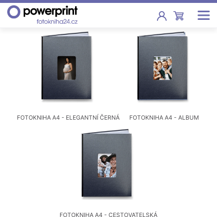
Akce
Fotoknihy
Pevná vazba, sešity, poukazy
Fotokalendáře
FOTOKNIHA A4 - ELEGANTNÍ ČERNÁ
FOTOKNIHA A4 - ALBUM
Nástěnné, stolní i roční
Fotky
Tisk fotografií od 2,90 Kč
F
Fotoobrazy
Školy
FOTOKNIHA A4 - CESTOVATELSKÁ