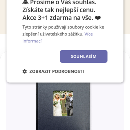
🙏 Prosíme o Váš souhlas.
Získáte tak nejlepší cenu.
Akce 3+1 zdarma na vše. ❤️
Tyto stránky používají soubory cookie ke
zlepšení uživatelského zážitku.
Více
informací
SOUHLASÍM
ZOBRAZIT PODROBNOSTI
Nezbytně
Výkonové
Soubory
nutné
soubory
cílení
soubory
Funkční soubory
Nezařazené
soubory