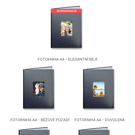
Fotoknihy a dárky pro školy
Ostatní
Hrnky, magnety, trička…
R
Rady a kontakty
FOTOKNIHA A4 - ELEGANTNÍ BÍLÁ
FOTOKNIHA A4 - BÉŽOVÉ POZADÍ
FOTOKNIHA A4 - DOVOLENÁ