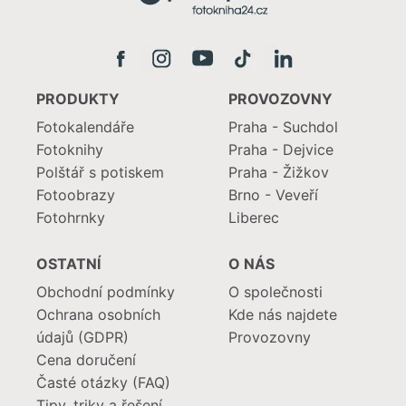
PRODUKTY
PROVOZOVNY
Fotokalendáře
Praha - Suchdol
Fotoknihy
Praha - Dejvice
Polštář s potiskem
Praha - Žižkov
Fotoobrazy
Brno - Veveří
Fotohrnky
Liberec
OSTATNÍ
O NÁS
Obchodní podmínky
O společnosti
Ochrana osobních
Kde nás najdete
údajů (GDPR)
Provozovny
Cena doručení
Časté otázky (FAQ)
Tipy, triky a řešení