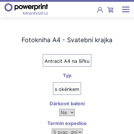
Akce
Fotokniha A4 - Svatební krajka
Fotoknihy
Pevná vazba, sešity, poukazy
Antracit A4 na šířku
Fotokalendáře
Nástěnné, stolní i roční
Typ
Fotky
s okénkem
Tisk fotografií od 2,90 Kč
Dárkové balení
F
Fotoobrazy
Termín expedice
Školy