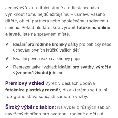
Jemný výřez na titulní straně a odlesk nechává
vyniknout tomu nejdůležitějšímu – úsměvu vašeho
dítěte, objetí partnera nebo společnému rodinnému
smíchu. Pokud hledáte, kde vyrobit
fotoknihu online
a levně,
jste na správném místě.
✔
Ideální pro rodinné kroniky
dárky pro babičky nebo
uchování prvních krůčků vašich dětí.
✔
Kvalitní pevná vazba a křídový papír
✔
Reprezentativní vzhled:
Ideální pro svatby, výročí a
významné životní jubilea
Prémiový vzhled
Výřez v deskách dodává
fotoknize plastický rozměr,
díky kterému se titulní
fotografie stává součástí samotné vazby.
Široký výběr z šablon:
Na výběr z různých šablon
navržených přímo pro svatební, rodinné a dětská