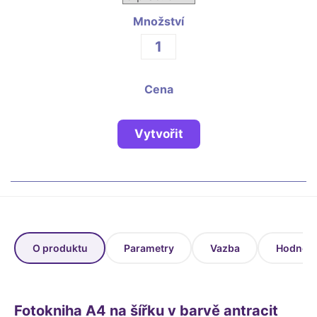
Fotoknihy a dárky pro školy
Množství
Ostatní
Hrnky, magnety, trička…
R
Rady a kontakty
Cena
Vytvořit
O produktu
Parametry
Vazba
Hodnoce
Fotokniha A4 na šířku v barvě antracit