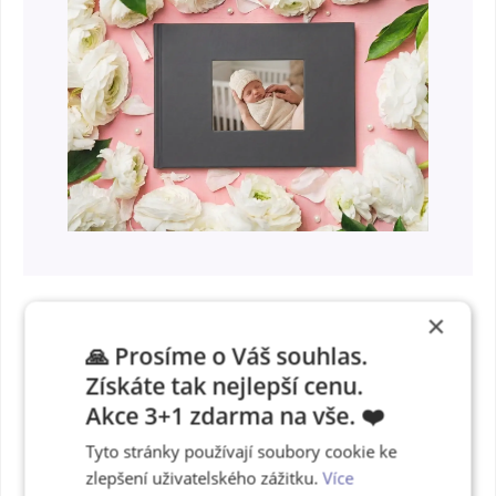
×
🙏 Prosíme o Váš souhlas.
Fotokniha v
Získáte tak nejlepší cenu.
Akce 3+1 zdarma na vše. ❤️
nádherných
Tyto stránky používají soubory cookie ke
deskách
zlepšení uživatelského zážitku.
Více