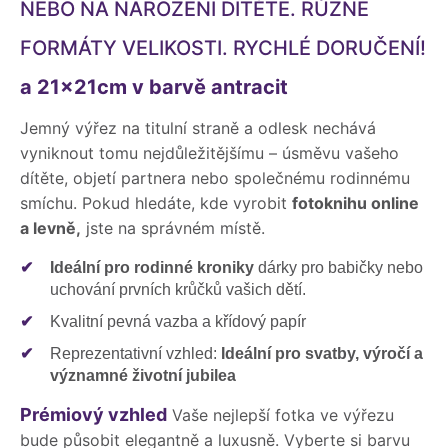
NEBO NA NAROZENÍ DÍTĚTE. RŮZNÉ
FORMÁTY VELIKOSTI. RYCHLÉ DORUČENÍ!
a 21x21cm v barvě antracit
Jemný výřez na titulní straně a odlesk nechává
vyniknout tomu nejdůležitějšímu – úsměvu vašeho
dítěte, objetí partnera nebo společnému rodinnému
smíchu. Pokud hledáte, kde vyrobit
fotoknihu online
a levně,
jste na správném místě.
✔
Ideální pro rodinné kroniky
dárky pro babičky nebo
uchování prvních krůčků vašich dětí.
✔
Kvalitní pevná vazba a křídový papír
✔
Reprezentativní vzhled:
Ideální pro svatby, výročí a
významné životní jubilea
Prémiový vzhled
Vaše nejlepší fotka ve výřezu
bude působit elegantně a luxusně. Vyberte si barvu