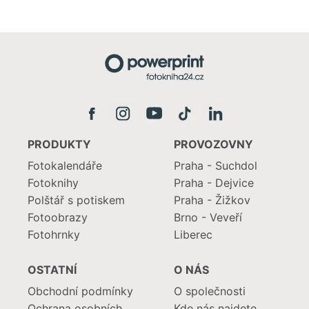
PRODUKTY
PROVOZOVNY
Fotokalendáře
Praha - Suchdol
Fotoknihy
Praha - Dejvice
Polštář s potiskem
Praha - Žižkov
Fotoobrazy
Brno - Veveří
Fotohrnky
Liberec
OSTATNÍ
O NÁS
Obchodní podmínky
O společnosti
Ochrana osobních
Kde nás najdete