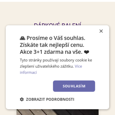
DÁRKOVÉ BALENÍ
×
🙏 Prosíme o Váš souhlas.
Chcete
udělat radost
svým blízkým? Přidejte ke
Získáte tak nejlepší cenu.
své pevné fotoknize také
dárkové balení
za
Akce 3+1 zdarma na vše. ❤️
symbolickou cenu
50 Kč
. Česká výroba v
Horoměřicích u Prahy a ECO-FRIENDLY
Tyto stránky používají soubory cookie ke
produkce balení zaručují, že vaše vzpomínky
zlepšení uživatelského zážitku.
Více
informací
budou nejen krásné, ale i šetrné k přírodě.
Vyrobeno v Horoměřicích.
Eco friendly
SOUHLASÍM
ZOBRAZIT PODROBNOSTI
Nezbytně
Výkonové
Soubory
nutné
soubory
cílení