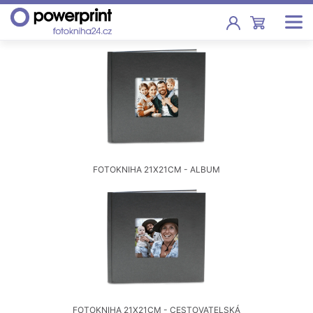
Akce
Fotoknihy
Pevná vazba, sešity, poukazy
Fotokalendáře
FOTOKNIHA 21X21CM - ALBUM
Nástěnné, stolní i roční
Fotky
Tisk fotografií od 2,90 Kč
F
Fotoobrazy
Školy
FOTOKNIHA 21X21CM - CESTOVATELSKÁ