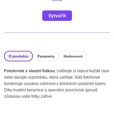
Fotoknihy a dárky pro školy
Ostatní
Vytvořit
Hrnky, magnety, trička…
R
Rady a kontakty
O produktu
Parametry
Hodnocení
Fotohrnek s vlastní fotkou.
Udělejte si radost každé ráno
nebo darujte vzpomínku, která zahřeje. Náš fotohrnek
kombinuje vysokou odolnost s brilantním podáním barev.
Díky kvalitní keramice a speciální povrchové úpravě
zůstanou vaše fotky zářivé.