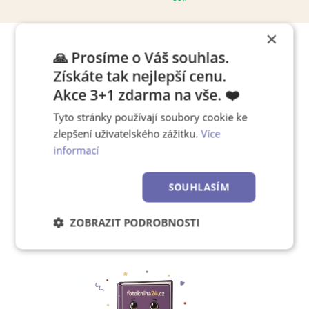
×
🙏 Prosíme o Váš souhlas.
Tipy, jak pracovat s editorem
Získáte tak nejlepší cenu.
Akce 3+1 zdarma na vše. ❤️
Tyto stránky používají soubory cookie ke
Chcete se rychle naučit,
zlepšení uživatelského zážitku.
Více
jak používat náš editor?
informací
SOUHLASÍM
Zjistěte více!
ZOBRAZIT PODROBNOSTI
Nezbytně
Výkonové
Soubory
nutné
soubory
cílení
soubory