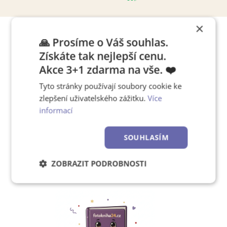
×
🙏 Prosíme o Váš souhlas.
Tipy, jak pracovat s editorem
Získáte tak nejlepší cenu.
Akce 3+1 zdarma na vše. ❤️
Tyto stránky používají soubory cookie ke
Chcete se rychle naučit,
zlepšení uživatelského zážitku.
Více
jak používat náš editor?
informací
SOUHLASÍM
Zjistěte více!
ZOBRAZIT PODROBNOSTI
Nezbytně
Výkonové
Soubory
nutné
soubory
cílení
soubory