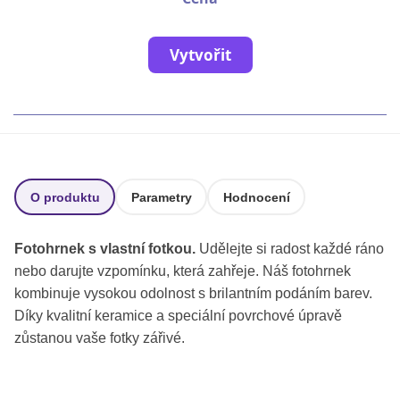
Fotoknihy a dárky pro školy
Ostatní
Vytvořit
Hrnky, magnety, trička…
R
Rady a kontakty
O produktu
Parametry
Hodnocení
Fotohrnek s vlastní fotkou.
Udělejte si radost každé ráno
nebo darujte vzpomínku, která zahřeje. Náš fotohrnek
kombinuje vysokou odolnost s brilantním podáním barev.
Díky kvalitní keramice a speciální povrchové úpravě
zůstanou vaše fotky zářivé.