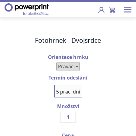
Akce
Fotohrnek - Dvojsrdce
Fotoknihy
Pevná vazba, sešity, poukazy
Orientace hrnku
Fotokalendáře
Nástěnné, stolní i roční
Termín odeslání
Fotky
5 prac. dní
Tisk fotografií od 2,90 Kč
Množství
F
Fotoobrazy
Školy
Cena