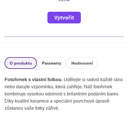
Fotoknihy a dárky pro školy
Ostatní
Vytvořit
Hrnky, magnety, trička…
R
Rady a kontakty
O produktu
Parametry
Hodnocení
Fotohrnek s vlastní fotkou.
Udělejte si radost každé ráno
nebo darujte vzpomínku, která zahřeje. Náš fotohrnek
kombinuje vysokou odolnost s brilantním podáním barev.
Díky kvalitní keramice a speciální povrchové úpravě
zůstanou vaše fotky zářivé.