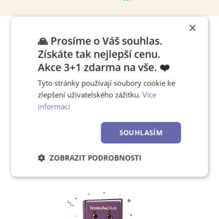
×
🙏 Prosíme o Váš souhlas.
Tipy, jak pracovat s editorem
Získáte tak nejlepší cenu.
Akce 3+1 zdarma na vše. ❤️
Tyto stránky používají soubory cookie ke
Chcete se rychle naučit,
zlepšení uživatelského zážitku.
Více
jak používat náš editor?
informací
SOUHLASÍM
Zjistěte více!
ZOBRAZIT PODROBNOSTI
Nezbytně
Výkonové
Soubory
nutné
soubory
cílení
soubory