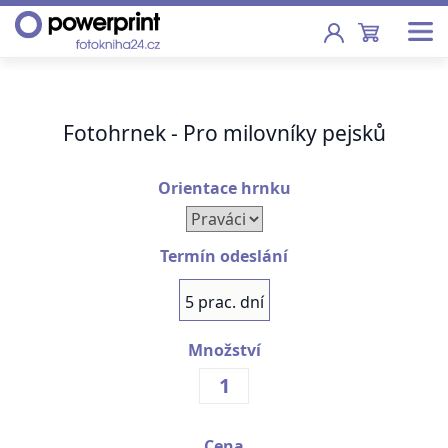
Akce
Fotohrnek - Pro milovníky pejsků
Fotoknihy
Pevná vazba, sešity, poukazy
Orientace hrnku
Fotokalendáře
Nástěnné, stolní i roční
Termín odeslání
Fotky
5 prac. dní
Tisk fotografií od 2,90 Kč
Množství
F
Fotoobrazy
Školy
Cena