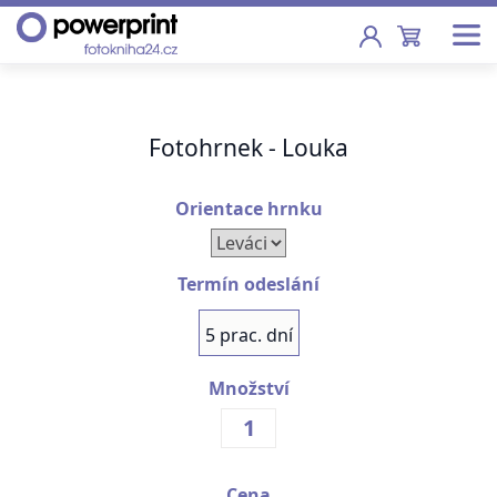
Akce
Fotohrnek - Louka
Fotoknihy
Pevná vazba, sešity, poukazy
Orientace hrnku
Fotokalendáře
Nástěnné, stolní i roční
Termín odeslání
Fotky
5 prac. dní
Tisk fotografií od 2,90 Kč
Množství
F
Fotoobrazy
Školy
Cena