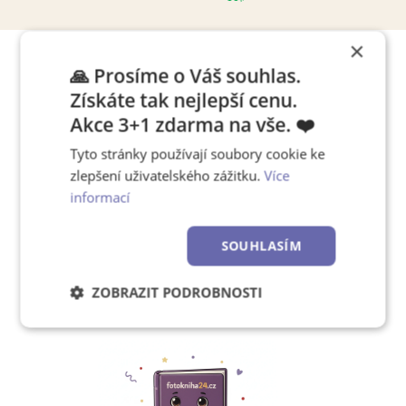
×
🙏 Prosíme o Váš souhlas.
Tipy, jak pracovat s editorem
Získáte tak nejlepší cenu.
Akce 3+1 zdarma na vše. ❤️
Tyto stránky používají soubory cookie ke
Chcete se rychle naučit,
zlepšení uživatelského zážitku.
Více
jak používat náš editor?
informací
SOUHLASÍM
Zjistěte více!
ZOBRAZIT PODROBNOSTI
Nezbytně
Výkonové
Soubory
nutné
soubory
cílení
soubory