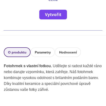
Fotoknihy a dárky pro školy
Ostatní
Vytvořit
Hrnky, magnety, trička…
R
Rady a kontakty
O produktu
Parametry
Hodnocení
Fotohrnek s vlastní fotkou.
Udělejte si radost každé ráno
nebo darujte vzpomínku, která zahřeje. Náš fotohrnek
kombinuje vysokou odolnost s brilantním podáním barev.
Díky kvalitní keramice a speciální povrchové úpravě
zůstanou vaše fotky zářivé.