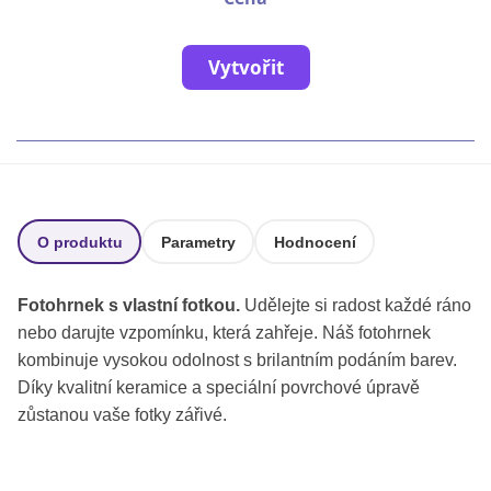
Fotoknihy a dárky pro školy
Ostatní
Vytvořit
Hrnky, magnety, trička…
R
Rady a kontakty
O produktu
Parametry
Hodnocení
Fotohrnek s vlastní fotkou.
Udělejte si radost každé ráno
nebo darujte vzpomínku, která zahřeje. Náš fotohrnek
kombinuje vysokou odolnost s brilantním podáním barev.
Díky kvalitní keramice a speciální povrchové úpravě
zůstanou vaše fotky zářivé.