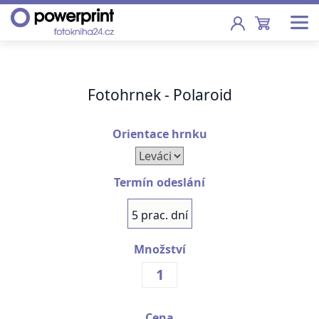
Akce
Fotohrnek - Polaroid
Fotoknihy
Pevná vazba, sešity, poukazy
Orientace hrnku
Fotokalendáře
Nástěnné, stolní i roční
Termín odeslání
Fotky
5 prac. dní
Tisk fotografií od 2,90 Kč
Množství
F
Fotoobrazy
Školy
Cena