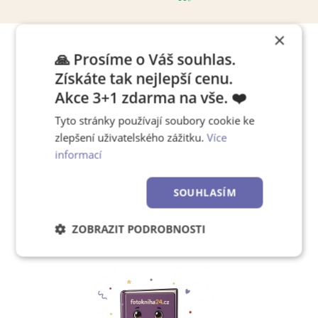
×
🙏 Prosíme o Váš souhlas.
Tipy, jak pracovat s editorem
Získáte tak nejlepší cenu.
Akce 3+1 zdarma na vše. ❤️
Tyto stránky používají soubory cookie ke
Chcete se rychle naučit,
zlepšení uživatelského zážitku.
Více
jak používat náš editor?
informací
SOUHLASÍM
Zjistěte více!
ZOBRAZIT PODROBNOSTI
Nezbytně
Výkonové
Soubory
nutné
soubory
cílení
soubory