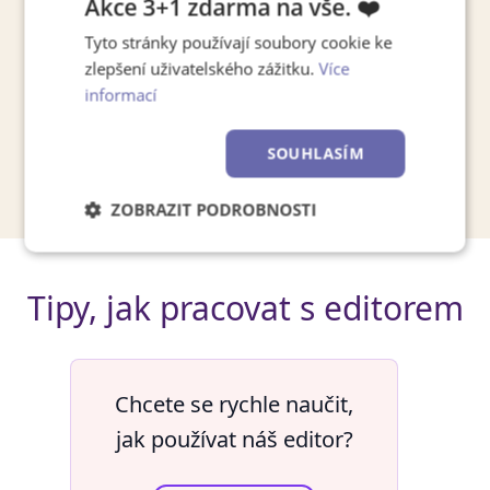
Akce 3+1 zdarma na vše. ❤️
domů a zároveň jsme šetřili přírodu.
Tyto stránky používají soubory cookie ke
zlepšení uživatelského zážitku.
Více
informací
Kvalitní tisk
Ideální jako dárek
SOUHLASÍM
Vyrobeno v Horoměřicích.
Eco friendly
ZOBRAZIT PODROBNOSTI
Nezbytně
Výkonové
Soubory
nutné
soubory
cílení
soubory
Tipy, jak pracovat s editorem
Funkční soubory
Nezařazené
soubory
Chcete se rychle naučit,
jak používat náš editor?