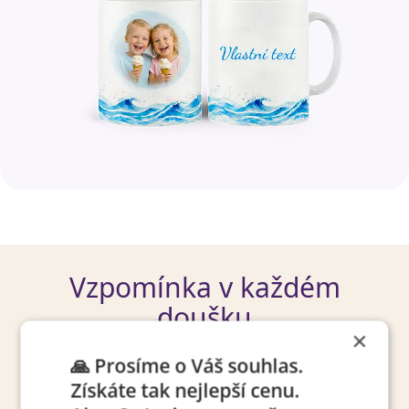
Vzpomínka v každém
doušku
×
Naše hrnky vyrábíme s láskou v Horoměřicích
🙏 Prosíme o Váš souhlas.
u Prahy. Používáme ECO-FRIENDLY systémy
Získáte tak nejlepší cenu.
balení, aby váš hrnek dorazil v bezpečí k vám