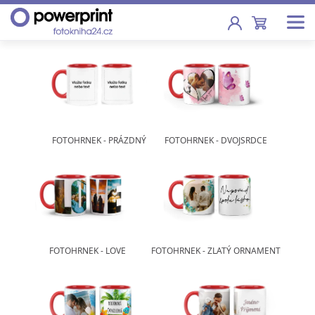
Akce
Fotoknihy
Pevná vazba, sešity, poukazy
FOTOHRNEK - PRÁZDNÝ
FOTOHRNEK - DVOJSRDCE
Fotokalendáře
Nástěnné, stolní i roční
Fotky
Tisk fotografií od 2,90 Kč
FOTOHRNEK - LOVE
FOTOHRNEK - ZLATÝ ORNAMENT
F
Fotoobrazy
Školy