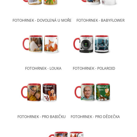
Fotoknihy a dárky pro školy
Ostatní
FOTOHRNEK - DOVOLENÁ U MOŘE
FOTOHRNEK - BABYFLOWER
Hrnky, magnety, trička…
R
Rady a kontakty
FOTOHRNEK - LOUKA
FOTOHRNEK - POLAROID
FOTOHRNEK - PRO BABIČKU
FOTOHRNEK - PRO DĚDEČKA