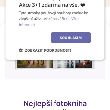
Akce 3+1 zdarma na vše. ❤️
Tyto stránky používají soubory cookie ke
zlepšení uživatelského zážitku.
Více
informací
SOUHLASÍM
ZOBRAZIT PODROBNOSTI
Nezbytně
Výkonové
Soubory
nutné
soubory
cílení
soubory
Funkční soubory
Nezařazené
soubory
Nejlepší fotokniha