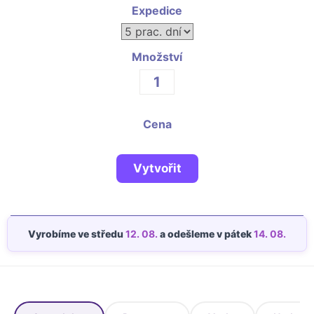
Fotoknihy a dárky pro školy
Expedice
Ostatní
Hrnky, magnety, trička…
Množství
R
Rady a kontakty
Cena
Vytvořit
Vyrobíme ve středu
12. 08.
a odešleme v pátek
14. 08.