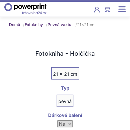
Domů
Fotoknihy
Pevná vazba
21x21cm
Akce
Fotoknihy
Pevná vazba, sešity, poukazy
Fotokniha - Holčička
Fotokalendáře
Nástěnné, stolní i roční
21 x 21 cm
Fotky
Typ
Tisk fotografií od 2,90 Kč
pevná
F
Fotoobrazy
Dárkové balení
Školy