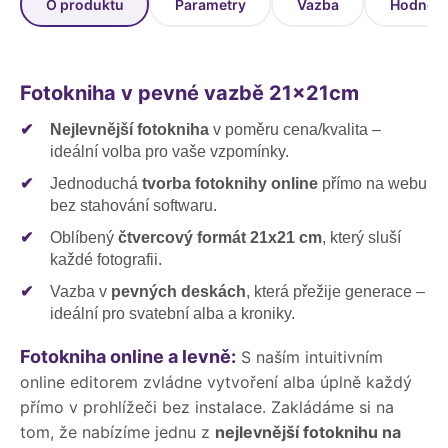
O produktu
Parametry
Vazba
Hodnoce
Fotokniha v pevné vazbě 21x21cm
✔
Nejlevnější fotokniha
v poměru cena/kvalita –
ideální volba pro vaše vzpomínky.
✔
Jednoduchá
tvorba fotoknihy online
přímo na webu
bez stahování softwaru.
✔
Oblíbený
čtvercový formát 21x21 cm
, který sluší
každé fotografii.
✔
Vazba v
pevných deskách
, která přežije generace –
ideální pro svatební alba a kroniky.
Fotokniha online a levně:
S naším intuitivním
online editorem zvládne vytvoření alba úplně každý
přímo v prohlížeči bez instalace. Zakládáme si na
tom, že nabízíme jednu z
nejlevnější fotoknihu na